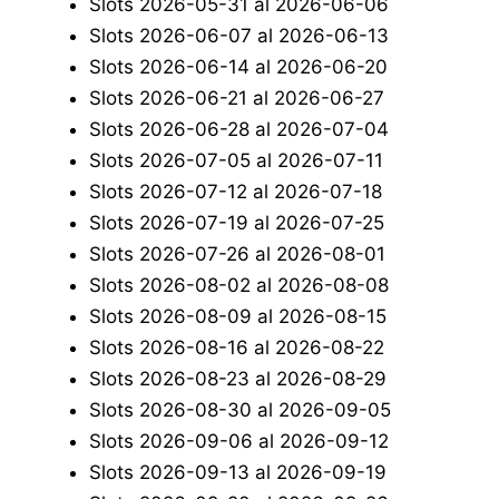
Slots 2026-05-31 al 2026-06-06
Slots 2026-06-07 al 2026-06-13
Slots 2026-06-14 al 2026-06-20
Slots 2026-06-21 al 2026-06-27
Slots 2026-06-28 al 2026-07-04
Slots 2026-07-05 al 2026-07-11
Slots 2026-07-12 al 2026-07-18
Slots 2026-07-19 al 2026-07-25
Slots 2026-07-26 al 2026-08-01
Slots 2026-08-02 al 2026-08-08
Slots 2026-08-09 al 2026-08-15
Slots 2026-08-16 al 2026-08-22
Slots 2026-08-23 al 2026-08-29
Slots 2026-08-30 al 2026-09-05
Slots 2026-09-06 al 2026-09-12
Slots 2026-09-13 al 2026-09-19