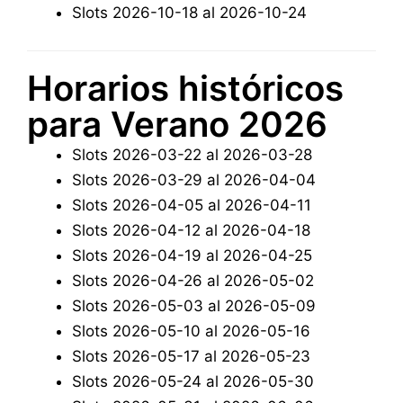
Slots 2026-10-18 al 2026-10-24
Horarios históricos
para Verano 2026
Slots 2026-03-22 al 2026-03-28
Slots 2026-03-29 al 2026-04-04
Slots 2026-04-05 al 2026-04-11
Slots 2026-04-12 al 2026-04-18
Slots 2026-04-19 al 2026-04-25
Slots 2026-04-26 al 2026-05-02
Slots 2026-05-03 al 2026-05-09
Slots 2026-05-10 al 2026-05-16
Slots 2026-05-17 al 2026-05-23
Slots 2026-05-24 al 2026-05-30