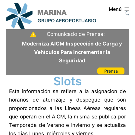
Saltar
Menú
al
contenido
Aeropuerto
Comunicado de Prensa:
Internacional
Moderniza AICM Inspección de Carga y
de
Vehículos Para Incrementar la
la
Seguridad
Ciudad
Prensa
de
Slots
México
Esta información se refiere a la asignación de
horarios de aterrizaje y despegue que son
proporcionados a las Líneas Aéreas regulares
que operan en el AICM, la misma se publica por
Temporada de Verano e Invierno y se actualiza
los días Lunes, miércoles y viernes.