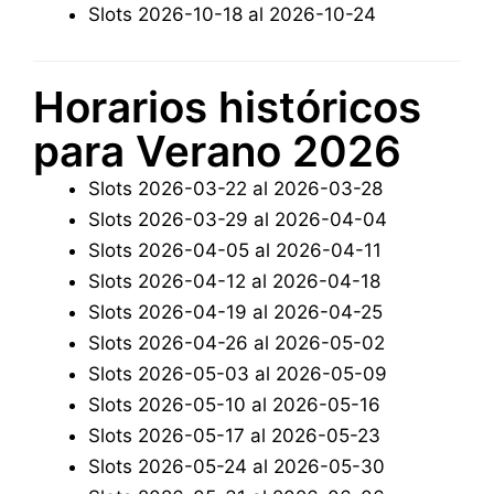
Slots 2026-10-18 al 2026-10-24
Horarios históricos
para Verano 2026
Slots 2026-03-22 al 2026-03-28
Slots 2026-03-29 al 2026-04-04
Slots 2026-04-05 al 2026-04-11
Slots 2026-04-12 al 2026-04-18
Slots 2026-04-19 al 2026-04-25
Slots 2026-04-26 al 2026-05-02
Slots 2026-05-03 al 2026-05-09
Slots 2026-05-10 al 2026-05-16
Slots 2026-05-17 al 2026-05-23
Slots 2026-05-24 al 2026-05-30