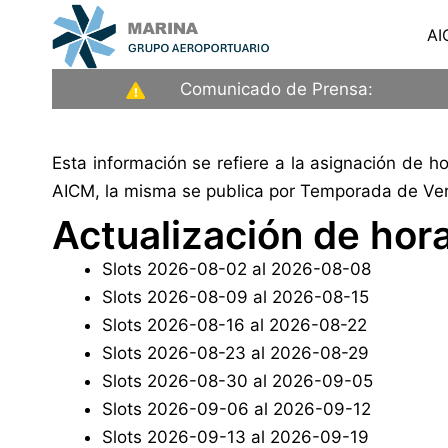
Saltar
AI
al
contenido
Aeropuerto
Comunicado de Prensa:
Internacional
de
Esta información se refiere a la asignación de 
la
AICM, la misma se publica por Temporada de Veran
Ciudad
de
Actualización de hor
México
Slots 2026-08-02 al 2026-08-08
Slots 2026-08-09 al 2026-08-15
Slots 2026-08-16 al 2026-08-22
Slots 2026-08-23 al 2026-08-29
Slots 2026-08-30 al 2026-09-05
Slots 2026-09-06 al 2026-09-12
Slots 2026-09-13 al 2026-09-19