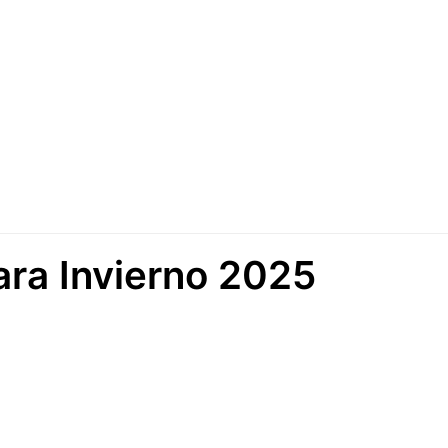
ara Invierno 2025