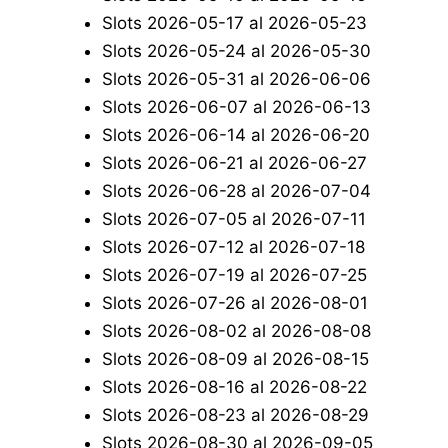
Slots 2026-05-17 al 2026-05-23
Slots 2026-05-24 al 2026-05-30
Slots 2026-05-31 al 2026-06-06
Slots 2026-06-07 al 2026-06-13
Slots 2026-06-14 al 2026-06-20
Slots 2026-06-21 al 2026-06-27
Slots 2026-06-28 al 2026-07-04
Slots 2026-07-05 al 2026-07-11
Slots 2026-07-12 al 2026-07-18
Slots 2026-07-19 al 2026-07-25
Slots 2026-07-26 al 2026-08-01
Slots 2026-08-02 al 2026-08-08
Slots 2026-08-09 al 2026-08-15
Slots 2026-08-16 al 2026-08-22
Slots 2026-08-23 al 2026-08-29
Slots 2026-08-30 al 2026-09-05