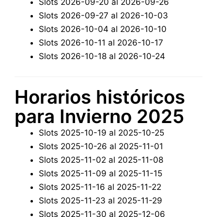
Slots 2026-09-20 al 2026-09-26
Slots 2026-09-27 al 2026-10-03
Slots 2026-10-04 al 2026-10-10
Slots 2026-10-11 al 2026-10-17
Slots 2026-10-18 al 2026-10-24
Horarios históricos
para Invierno 2025
Slots 2025-10-19 al 2025-10-25
Slots 2025-10-26 al 2025-11-01
Slots 2025-11-02 al 2025-11-08
Slots 2025-11-09 al 2025-11-15
Slots 2025-11-16 al 2025-11-22
Slots 2025-11-23 al 2025-11-29
Slots 2025-11-30 al 2025-12-06