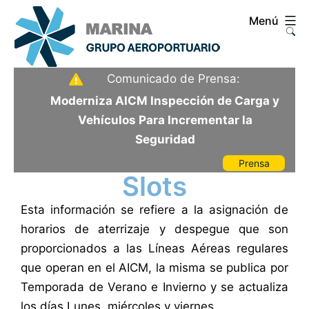
Saltar
Menú
al
contenido
Aeropuerto
Comunicado de Prensa:
Internacional
Moderniza AICM Inspección de Carga y
de
Vehículos Para Incrementar la
la
Seguridad
Ciudad
Prensa
de
Slots
México
Esta información se refiere a la asignación de
horarios de aterrizaje y despegue que son
proporcionados a las Líneas Aéreas regulares
que operan en el AICM, la misma se publica por
Temporada de Verano e Invierno y se actualiza
los días Lunes, miércoles y viernes.