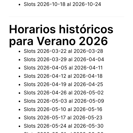
Slots 2026-10-18 al 2026-10-24
Horarios históricos
para Verano 2026
Slots 2026-03-22 al 2026-03-28
Slots 2026-03-29 al 2026-04-04
Slots 2026-04-05 al 2026-04-11
Slots 2026-04-12 al 2026-04-18
Slots 2026-04-19 al 2026-04-25
Slots 2026-04-26 al 2026-05-02
Slots 2026-05-03 al 2026-05-09
Slots 2026-05-10 al 2026-05-16
Slots 2026-05-17 al 2026-05-23
Slots 2026-05-24 al 2026-05-30