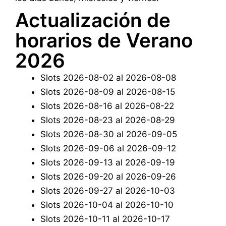
Actualización de
horarios de Verano
2026
Slots 2026-08-02 al 2026-08-08
Slots 2026-08-09 al 2026-08-15
Slots 2026-08-16 al 2026-08-22
Slots 2026-08-23 al 2026-08-29
Slots 2026-08-30 al 2026-09-05
Slots 2026-09-06 al 2026-09-12
Slots 2026-09-13 al 2026-09-19
Slots 2026-09-20 al 2026-09-26
Slots 2026-09-27 al 2026-10-03
Slots 2026-10-04 al 2026-10-10
Slots 2026-10-11 al 2026-10-17