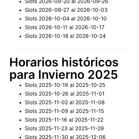
Slots 2026-09-20 al 2026-09-26
Slots 2026-09-27 al 2026-10-03
Slots 2026-10-04 al 2026-10-10
Slots 2026-10-11 al 2026-10-17
Slots 2026-10-18 al 2026-10-24
Horarios históricos
para Invierno 2025
Slots 2025-10-19 al 2025-10-25
Slots 2025-10-26 al 2025-11-01
Slots 2025-11-02 al 2025-11-08
Slots 2025-11-09 al 2025-11-15
Slots 2025-11-16 al 2025-11-22
Slots 2025-11-23 al 2025-11-29
Slots 2025-11-30 al 2025-12-06