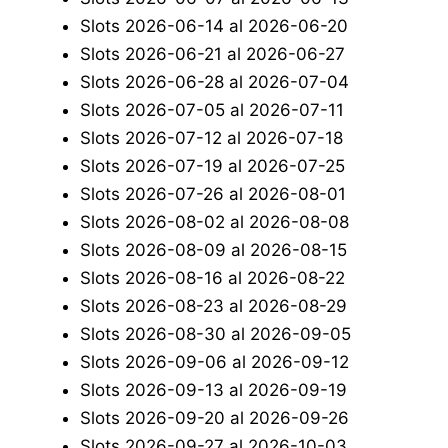
Slots 2026-06-14 al 2026-06-20
Slots 2026-06-21 al 2026-06-27
Slots 2026-06-28 al 2026-07-04
Slots 2026-07-05 al 2026-07-11
Slots 2026-07-12 al 2026-07-18
Slots 2026-07-19 al 2026-07-25
Slots 2026-07-26 al 2026-08-01
Slots 2026-08-02 al 2026-08-08
Slots 2026-08-09 al 2026-08-15
Slots 2026-08-16 al 2026-08-22
Slots 2026-08-23 al 2026-08-29
Slots 2026-08-30 al 2026-09-05
Slots 2026-09-06 al 2026-09-12
Slots 2026-09-13 al 2026-09-19
Slots 2026-09-20 al 2026-09-26
Slots 2026-09-27 al 2026-10-03