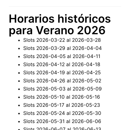
Horarios históricos
para Verano 2026
Slots 2026-03-22 al 2026-03-28
Slots 2026-03-29 al 2026-04-04
Slots 2026-04-05 al 2026-04-11
Slots 2026-04-12 al 2026-04-18
Slots 2026-04-19 al 2026-04-25
Slots 2026-04-26 al 2026-05-02
Slots 2026-05-03 al 2026-05-09
Slots 2026-05-10 al 2026-05-16
Slots 2026-05-17 al 2026-05-23
Slots 2026-05-24 al 2026-05-30
Slots 2026-05-31 al 2026-06-06
Slots 2026-06-07 al 2026-06-13