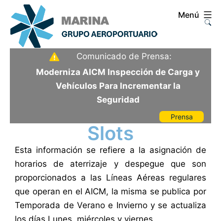
Saltar
Menú
al
contenido
Aeropuerto
Comunicado de Prensa:
Internacional
Moderniza AICM Inspección de Carga y
de
Vehículos Para Incrementar la
la
Seguridad
Ciudad
Prensa
de
Slots
México
Esta información se refiere a la asignación de
horarios de aterrizaje y despegue que son
proporcionados a las Líneas Aéreas regulares
que operan en el AICM, la misma se publica por
Temporada de Verano e Invierno y se actualiza
los días Lunes, miércoles y viernes.