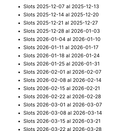
Slots 2025-12-07 al 2025-12-13
Slots 2025-12-14 al 2025-12-20
Slots 2025-12-21 al 2025-12-27
Slots 2025-12-28 al 2026-01-03
Slots 2026-01-04 al 2026-01-10
Slots 2026-01-11 al 2026-01-17
Slots 2026-01-18 al 2026-01-24
Slots 2026-01-25 al 2026-01-31
Slots 2026-02-01 al 2026-02-07
Slots 2026-02-08 al 2026-02-14
Slots 2026-02-15 al 2026-02-21
Slots 2026-02-22 al 2026-02-28
Slots 2026-03-01 al 2026-03-07
Slots 2026-03-08 al 2026-03-14
Slots 2026-03-15 al 2026-03-21
Slots 2026-03-22 al 2026-03-28