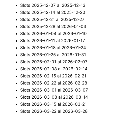
Slots 2025-12-07 al 2025-12-13
Slots 2025-12-14 al 2025-12-20
Slots 2025-12-21 al 2025-12-27
Slots 2025-12-28 al 2026-01-03
Slots 2026-01-04 al 2026-01-10
Slots 2026-01-11 al 2026-01-17
Slots 2026-01-18 al 2026-01-24
Slots 2026-01-25 al 2026-01-31
Slots 2026-02-01 al 2026-02-07
Slots 2026-02-08 al 2026-02-14
Slots 2026-02-15 al 2026-02-21
Slots 2026-02-22 al 2026-02-28
Slots 2026-03-01 al 2026-03-07
Slots 2026-03-08 al 2026-03-14
Slots 2026-03-15 al 2026-03-21
Slots 2026-03-22 al 2026-03-28