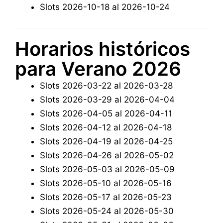
Slots 2026-10-18 al 2026-10-24
Horarios históricos
para Verano 2026
Slots 2026-03-22 al 2026-03-28
Slots 2026-03-29 al 2026-04-04
Slots 2026-04-05 al 2026-04-11
Slots 2026-04-12 al 2026-04-18
Slots 2026-04-19 al 2026-04-25
Slots 2026-04-26 al 2026-05-02
Slots 2026-05-03 al 2026-05-09
Slots 2026-05-10 al 2026-05-16
Slots 2026-05-17 al 2026-05-23
Slots 2026-05-24 al 2026-05-30