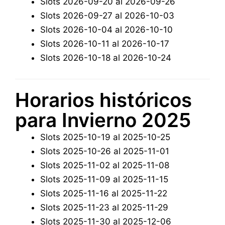
Slots 2026-09-20 al 2026-09-26
Slots 2026-09-27 al 2026-10-03
Slots 2026-10-04 al 2026-10-10
Slots 2026-10-11 al 2026-10-17
Slots 2026-10-18 al 2026-10-24
Horarios históricos
para Invierno 2025
Slots 2025-10-19 al 2025-10-25
Slots 2025-10-26 al 2025-11-01
Slots 2025-11-02 al 2025-11-08
Slots 2025-11-09 al 2025-11-15
Slots 2025-11-16 al 2025-11-22
Slots 2025-11-23 al 2025-11-29
Slots 2025-11-30 al 2025-12-06