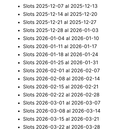
Slots 2025-12-07 al 2025-12-13
Slots 2025-12-14 al 2025-12-20
Slots 2025-12-21 al 2025-12-27
Slots 2025-12-28 al 2026-01-03
Slots 2026-01-04 al 2026-01-10
Slots 2026-01-11 al 2026-01-17
Slots 2026-01-18 al 2026-01-24
Slots 2026-01-25 al 2026-01-31
Slots 2026-02-01 al 2026-02-07
Slots 2026-02-08 al 2026-02-14
Slots 2026-02-15 al 2026-02-21
Slots 2026-02-22 al 2026-02-28
Slots 2026-03-01 al 2026-03-07
Slots 2026-03-08 al 2026-03-14
Slots 2026-03-15 al 2026-03-21
Slots 2026-03-22 al 2026-03-28