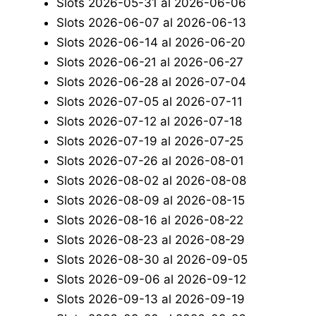
Slots 2026-05-31 al 2026-06-06
Slots 2026-06-07 al 2026-06-13
Slots 2026-06-14 al 2026-06-20
Slots 2026-06-21 al 2026-06-27
Slots 2026-06-28 al 2026-07-04
Slots 2026-07-05 al 2026-07-11
Slots 2026-07-12 al 2026-07-18
Slots 2026-07-19 al 2026-07-25
Slots 2026-07-26 al 2026-08-01
Slots 2026-08-02 al 2026-08-08
Slots 2026-08-09 al 2026-08-15
Slots 2026-08-16 al 2026-08-22
Slots 2026-08-23 al 2026-08-29
Slots 2026-08-30 al 2026-09-05
Slots 2026-09-06 al 2026-09-12
Slots 2026-09-13 al 2026-09-19