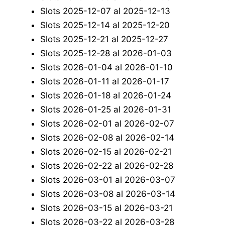
Slots 2025-12-07 al 2025-12-13
Slots 2025-12-14 al 2025-12-20
Slots 2025-12-21 al 2025-12-27
Slots 2025-12-28 al 2026-01-03
Slots 2026-01-04 al 2026-01-10
Slots 2026-01-11 al 2026-01-17
Slots 2026-01-18 al 2026-01-24
Slots 2026-01-25 al 2026-01-31
Slots 2026-02-01 al 2026-02-07
Slots 2026-02-08 al 2026-02-14
Slots 2026-02-15 al 2026-02-21
Slots 2026-02-22 al 2026-02-28
Slots 2026-03-01 al 2026-03-07
Slots 2026-03-08 al 2026-03-14
Slots 2026-03-15 al 2026-03-21
Slots 2026-03-22 al 2026-03-28