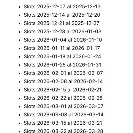
Slots 2025-12-07 al 2025-12-13
Slots 2025-12-14 al 2025-12-20
Slots 2025-12-21 al 2025-12-27
Slots 2025-12-28 al 2026-01-03
Slots 2026-01-04 al 2026-01-10
Slots 2026-01-11 al 2026-01-17
Slots 2026-01-18 al 2026-01-24
Slots 2026-01-25 al 2026-01-31
Slots 2026-02-01 al 2026-02-07
Slots 2026-02-08 al 2026-02-14
Slots 2026-02-15 al 2026-02-21
Slots 2026-02-22 al 2026-02-28
Slots 2026-03-01 al 2026-03-07
Slots 2026-03-08 al 2026-03-14
Slots 2026-03-15 al 2026-03-21
Slots 2026-03-22 al 2026-03-28