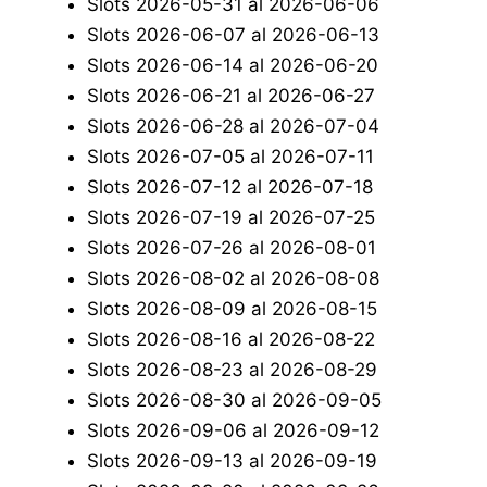
Slots 2026-05-31 al 2026-06-06
Slots 2026-06-07 al 2026-06-13
Slots 2026-06-14 al 2026-06-20
Slots 2026-06-21 al 2026-06-27
Slots 2026-06-28 al 2026-07-04
Slots 2026-07-05 al 2026-07-11
Slots 2026-07-12 al 2026-07-18
Slots 2026-07-19 al 2026-07-25
Slots 2026-07-26 al 2026-08-01
Slots 2026-08-02 al 2026-08-08
Slots 2026-08-09 al 2026-08-15
Slots 2026-08-16 al 2026-08-22
Slots 2026-08-23 al 2026-08-29
Slots 2026-08-30 al 2026-09-05
Slots 2026-09-06 al 2026-09-12
Slots 2026-09-13 al 2026-09-19