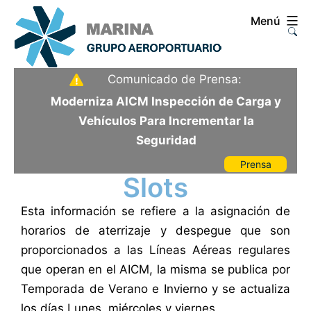
Saltar
Menú
al
contenido
Aeropuerto
Comunicado de Prensa:
Internacional
Moderniza AICM Inspección de Carga y
de
Vehículos Para Incrementar la
la
Seguridad
Ciudad
Prensa
de
Slots
México
Esta información se refiere a la asignación de
horarios de aterrizaje y despegue que son
proporcionados a las Líneas Aéreas regulares
que operan en el AICM, la misma se publica por
Temporada de Verano e Invierno y se actualiza
los días Lunes, miércoles y viernes.