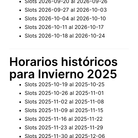
Slots 2026-09-20 al 2026-09-26
Slots 2026-09-27 al 2026-10-03
Slots 2026-10-04 al 2026-10-10
Slots 2026-10-11 al 2026-10-17
Slots 2026-10-18 al 2026-10-24
Horarios históricos
para Invierno 2025
Slots 2025-10-19 al 2025-10-25
Slots 2025-10-26 al 2025-11-01
Slots 2025-11-02 al 2025-11-08
Slots 2025-11-09 al 2025-11-15
Slots 2025-11-16 al 2025-11-22
Slots 2025-11-23 al 2025-11-29
Slots 2025-11-30 al 2025-12-06