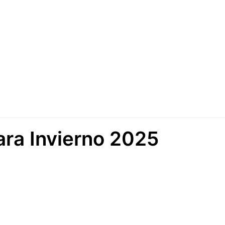
ara Invierno 2025