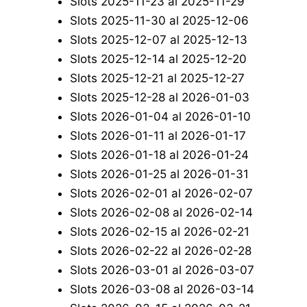
Slots 2025-11-23 al 2025-11-29
Slots 2025-11-30 al 2025-12-06
Slots 2025-12-07 al 2025-12-13
Slots 2025-12-14 al 2025-12-20
Slots 2025-12-21 al 2025-12-27
Slots 2025-12-28 al 2026-01-03
Slots 2026-01-04 al 2026-01-10
Slots 2026-01-11 al 2026-01-17
Slots 2026-01-18 al 2026-01-24
Slots 2026-01-25 al 2026-01-31
Slots 2026-02-01 al 2026-02-07
Slots 2026-02-08 al 2026-02-14
Slots 2026-02-15 al 2026-02-21
Slots 2026-02-22 al 2026-02-28
Slots 2026-03-01 al 2026-03-07
Slots 2026-03-08 al 2026-03-14