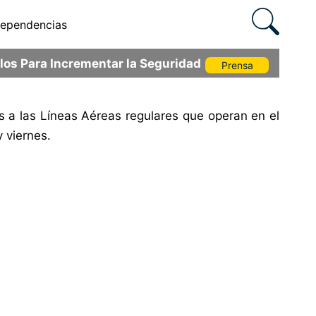
ependencias
os Para Incrementar la Seguridad
Prensa
s a las Líneas Aéreas regulares que operan en el
 viernes.