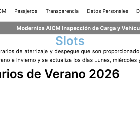
CM
Pasajeros
Transparencia
Datos Personales
D
Moderniza AICM Inspección de Carga y Vehícul
Slots
horarios de aterrizaje y despegue que son proporcionado
o e Invierno y se actualiza los días Lunes, miércoles y
arios de Verano 2026