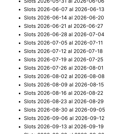
Slots 2026-05-31 al 2026-06-06
Slots 2026-06-07 al 2026-06-13
Slots 2026-06-14 al 2026-06-20
Slots 2026-06-21 al 2026-06-27
Slots 2026-06-28 al 2026-07-04
Slots 2026-07-05 al 2026-07-11
Slots 2026-07-12 al 2026-07-18
Slots 2026-07-19 al 2026-07-25
Slots 2026-07-26 al 2026-08-01
Slots 2026-08-02 al 2026-08-08
Slots 2026-08-09 al 2026-08-15
Slots 2026-08-16 al 2026-08-22
Slots 2026-08-23 al 2026-08-29
Slots 2026-08-30 al 2026-09-05
Slots 2026-09-06 al 2026-09-12
Slots 2026-09-13 al 2026-09-19