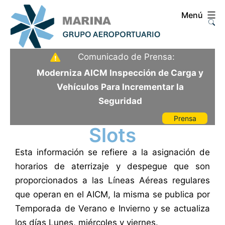
Saltar
Menú
al
contenido
Aeropuerto
Comunicado de Prensa:
Internacional
Moderniza AICM Inspección de Carga y
de
Vehículos Para Incrementar la
la
Seguridad
Ciudad
Prensa
de
Slots
México
Esta información se refiere a la asignación de
horarios de aterrizaje y despegue que son
proporcionados a las Líneas Aéreas regulares
que operan en el AICM, la misma se publica por
Temporada de Verano e Invierno y se actualiza
los días Lunes, miércoles y viernes.