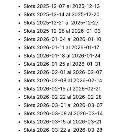
Slots 2025-12-07 al 2025-12-13
Slots 2025-12-14 al 2025-12-20
Slots 2025-12-21 al 2025-12-27
Slots 2025-12-28 al 2026-01-03
Slots 2026-01-04 al 2026-01-10
Slots 2026-01-11 al 2026-01-17
Slots 2026-01-18 al 2026-01-24
Slots 2026-01-25 al 2026-01-31
Slots 2026-02-01 al 2026-02-07
Slots 2026-02-08 al 2026-02-14
Slots 2026-02-15 al 2026-02-21
Slots 2026-02-22 al 2026-02-28
Slots 2026-03-01 al 2026-03-07
Slots 2026-03-08 al 2026-03-14
Slots 2026-03-15 al 2026-03-21
Slots 2026-03-22 al 2026-03-28