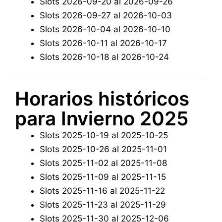
Slots 2026-09-20 al 2026-09-26
Slots 2026-09-27 al 2026-10-03
Slots 2026-10-04 al 2026-10-10
Slots 2026-10-11 al 2026-10-17
Slots 2026-10-18 al 2026-10-24
Horarios históricos
para Invierno 2025
Slots 2025-10-19 al 2025-10-25
Slots 2025-10-26 al 2025-11-01
Slots 2025-11-02 al 2025-11-08
Slots 2025-11-09 al 2025-11-15
Slots 2025-11-16 al 2025-11-22
Slots 2025-11-23 al 2025-11-29
Slots 2025-11-30 al 2025-12-06