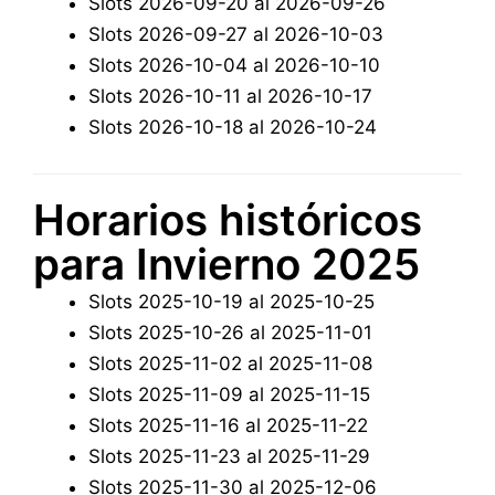
Slots 2026-09-20 al 2026-09-26
Slots 2026-09-27 al 2026-10-03
Slots 2026-10-04 al 2026-10-10
Slots 2026-10-11 al 2026-10-17
Slots 2026-10-18 al 2026-10-24
Horarios históricos
para Invierno 2025
Slots 2025-10-19 al 2025-10-25
Slots 2025-10-26 al 2025-11-01
Slots 2025-11-02 al 2025-11-08
Slots 2025-11-09 al 2025-11-15
Slots 2025-11-16 al 2025-11-22
Slots 2025-11-23 al 2025-11-29
Slots 2025-11-30 al 2025-12-06