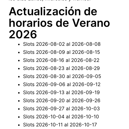
Actualización de
horarios de Verano
2026
Slots 2026-08-02 al 2026-08-08
Slots 2026-08-09 al 2026-08-15
Slots 2026-08-16 al 2026-08-22
Slots 2026-08-23 al 2026-08-29
Slots 2026-08-30 al 2026-09-05
Slots 2026-09-06 al 2026-09-12
Slots 2026-09-13 al 2026-09-19
Slots 2026-09-20 al 2026-09-26
Slots 2026-09-27 al 2026-10-03
Slots 2026-10-04 al 2026-10-10
Slots 2026-10-11 al 2026-10-17