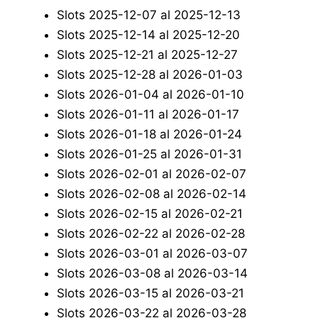
Slots 2025-12-07 al 2025-12-13
Slots 2025-12-14 al 2025-12-20
Slots 2025-12-21 al 2025-12-27
Slots 2025-12-28 al 2026-01-03
Slots 2026-01-04 al 2026-01-10
Slots 2026-01-11 al 2026-01-17
Slots 2026-01-18 al 2026-01-24
Slots 2026-01-25 al 2026-01-31
Slots 2026-02-01 al 2026-02-07
Slots 2026-02-08 al 2026-02-14
Slots 2026-02-15 al 2026-02-21
Slots 2026-02-22 al 2026-02-28
Slots 2026-03-01 al 2026-03-07
Slots 2026-03-08 al 2026-03-14
Slots 2026-03-15 al 2026-03-21
Slots 2026-03-22 al 2026-03-28