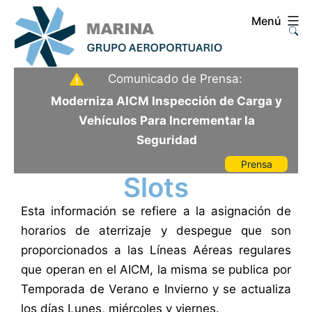
Saltar
Menú
al
contenido
Aeropuerto
Comunicado de Prensa:
Internacional
Moderniza AICM Inspección de Carga y
de
Vehículos Para Incrementar la
la
Seguridad
Ciudad
Prensa
de
Slots
México
Esta información se refiere a la asignación de
horarios de aterrizaje y despegue que son
proporcionados a las Líneas Aéreas regulares
que operan en el AICM, la misma se publica por
Temporada de Verano e Invierno y se actualiza
los días Lunes, miércoles y viernes.