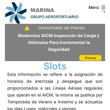
Saltar
Menú
al
contenido
Aeropuerto
Comunicado de Prensa:
Internacional
Moderniza AICM Inspección de Carga y
de
Vehículos Para Incrementar la
la
Seguridad
Ciudad
Prensa
de
Slots
México
Esta información se refiere a la asignación de
horarios de aterrizaje y despegue que son
proporcionados a las Líneas Aéreas regulares
que operan en el AICM, la misma se publica por
Temporada de Verano e Invierno y se actualiza
los días Lunes, miércoles y viernes.