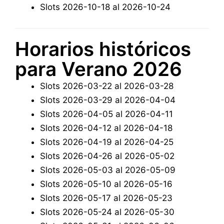
Slots 2026-10-18 al 2026-10-24
Horarios históricos
para Verano 2026
Slots 2026-03-22 al 2026-03-28
Slots 2026-03-29 al 2026-04-04
Slots 2026-04-05 al 2026-04-11
Slots 2026-04-12 al 2026-04-18
Slots 2026-04-19 al 2026-04-25
Slots 2026-04-26 al 2026-05-02
Slots 2026-05-03 al 2026-05-09
Slots 2026-05-10 al 2026-05-16
Slots 2026-05-17 al 2026-05-23
Slots 2026-05-24 al 2026-05-30