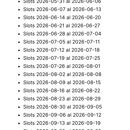
Slots 2026-05-31 al 2026-06-06
Slots 2026-06-07 al 2026-06-13
Slots 2026-06-14 al 2026-06-20
Slots 2026-06-21 al 2026-06-27
Slots 2026-06-28 al 2026-07-04
Slots 2026-07-05 al 2026-07-11
Slots 2026-07-12 al 2026-07-18
Slots 2026-07-19 al 2026-07-25
Slots 2026-07-26 al 2026-08-01
Slots 2026-08-02 al 2026-08-08
Slots 2026-08-09 al 2026-08-15
Slots 2026-08-16 al 2026-08-22
Slots 2026-08-23 al 2026-08-29
Slots 2026-08-30 al 2026-09-05
Slots 2026-09-06 al 2026-09-12
Slots 2026-09-13 al 2026-09-19