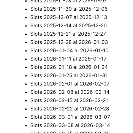
Slots 2025-11-23 al 2025-11-29
Slots 2025-11-30 al 2025-12-06
Slots 2025-12-07 al 2025-12-13
Slots 2025-12-14 al 2025-12-20
Slots 2025-12-21 al 2025-12-27
Slots 2025-12-28 al 2026-01-03
Slots 2026-01-04 al 2026-01-10
Slots 2026-01-11 al 2026-01-17
Slots 2026-01-18 al 2026-01-24
Slots 2026-01-25 al 2026-01-31
Slots 2026-02-01 al 2026-02-07
Slots 2026-02-08 al 2026-02-14
Slots 2026-02-15 al 2026-02-21
Slots 2026-02-22 al 2026-02-28
Slots 2026-03-01 al 2026-03-07
Slots 2026-03-08 al 2026-03-14