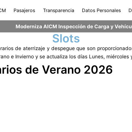
CM
Pasajeros
Transparencia
Datos Personales
D
Moderniza AICM Inspección de Carga y Vehícul
Slots
horarios de aterrizaje y despegue que son proporcionado
o e Invierno y se actualiza los días Lunes, miércoles y
arios de Verano 2026