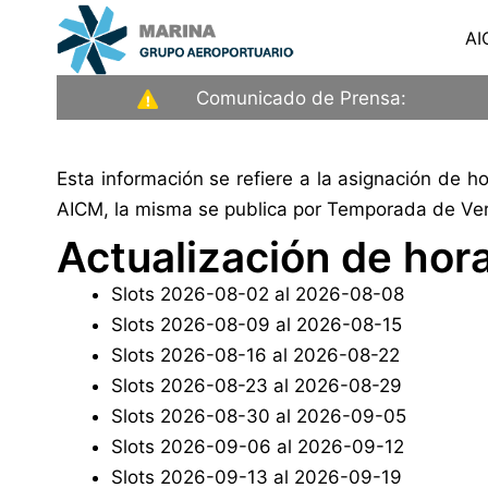
Saltar
AI
al
contenido
Aeropuerto
Comunicado de Prensa:
Internacional
de
Esta información se refiere a la asignación de 
la
AICM, la misma se publica por Temporada de Veran
Ciudad
de
Actualización de hor
México
Slots 2026-08-02 al 2026-08-08
Slots 2026-08-09 al 2026-08-15
Slots 2026-08-16 al 2026-08-22
Slots 2026-08-23 al 2026-08-29
Slots 2026-08-30 al 2026-09-05
Slots 2026-09-06 al 2026-09-12
Slots 2026-09-13 al 2026-09-19