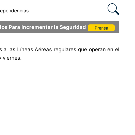
ependencias
os Para Incrementar la Seguridad
Prensa
s a las Líneas Aéreas regulares que operan en el
 viernes.