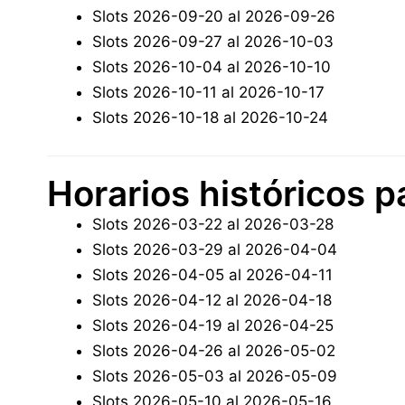
Slots 2026-09-20 al 2026-09-26
Slots 2026-09-27 al 2026-10-03
Slots 2026-10-04 al 2026-10-10
Slots 2026-10-11 al 2026-10-17
Slots 2026-10-18 al 2026-10-24
Horarios históricos 
Slots 2026-03-22 al 2026-03-28
Slots 2026-03-29 al 2026-04-04
Slots 2026-04-05 al 2026-04-11
Slots 2026-04-12 al 2026-04-18
Slots 2026-04-19 al 2026-04-25
Slots 2026-04-26 al 2026-05-02
Slots 2026-05-03 al 2026-05-09
Slots 2026-05-10 al 2026-05-16