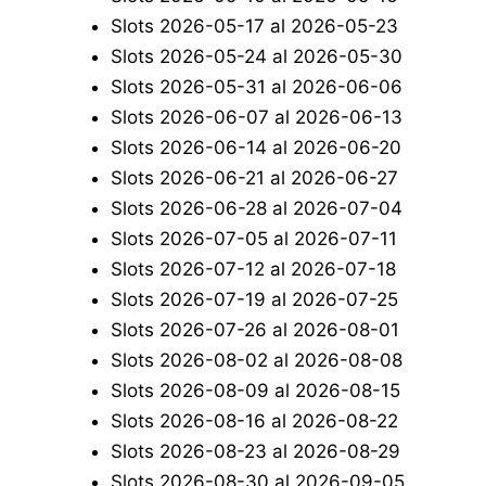
Slots 2026-05-17 al 2026-05-23
Slots 2026-05-24 al 2026-05-30
Slots 2026-05-31 al 2026-06-06
Slots 2026-06-07 al 2026-06-13
Slots 2026-06-14 al 2026-06-20
Slots 2026-06-21 al 2026-06-27
Slots 2026-06-28 al 2026-07-04
Slots 2026-07-05 al 2026-07-11
Slots 2026-07-12 al 2026-07-18
Slots 2026-07-19 al 2026-07-25
Slots 2026-07-26 al 2026-08-01
Slots 2026-08-02 al 2026-08-08
Slots 2026-08-09 al 2026-08-15
Slots 2026-08-16 al 2026-08-22
Slots 2026-08-23 al 2026-08-29
Slots 2026-08-30 al 2026-09-05