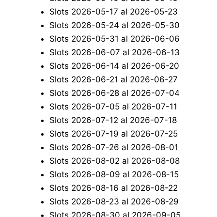
Slots 2026-05-17 al 2026-05-23
Slots 2026-05-24 al 2026-05-30
Slots 2026-05-31 al 2026-06-06
Slots 2026-06-07 al 2026-06-13
Slots 2026-06-14 al 2026-06-20
Slots 2026-06-21 al 2026-06-27
Slots 2026-06-28 al 2026-07-04
Slots 2026-07-05 al 2026-07-11
Slots 2026-07-12 al 2026-07-18
Slots 2026-07-19 al 2026-07-25
Slots 2026-07-26 al 2026-08-01
Slots 2026-08-02 al 2026-08-08
Slots 2026-08-09 al 2026-08-15
Slots 2026-08-16 al 2026-08-22
Slots 2026-08-23 al 2026-08-29
Slots 2026-08-30 al 2026-09-05