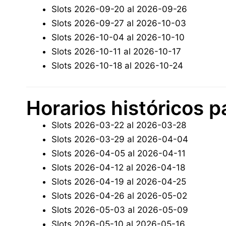
Slots 2026-09-20 al 2026-09-26
Slots 2026-09-27 al 2026-10-03
Slots 2026-10-04 al 2026-10-10
Slots 2026-10-11 al 2026-10-17
Slots 2026-10-18 al 2026-10-24
Horarios históricos 
Slots 2026-03-22 al 2026-03-28
Slots 2026-03-29 al 2026-04-04
Slots 2026-04-05 al 2026-04-11
Slots 2026-04-12 al 2026-04-18
Slots 2026-04-19 al 2026-04-25
Slots 2026-04-26 al 2026-05-02
Slots 2026-05-03 al 2026-05-09
Slots 2026-05-10 al 2026-05-16