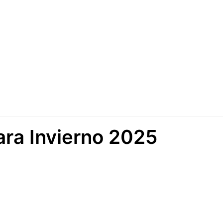
ara Invierno 2025