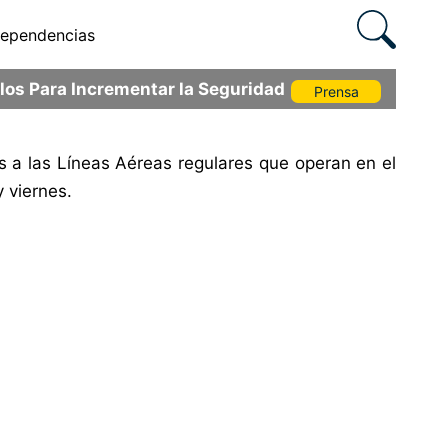
ependencias
os Para Incrementar la Seguridad
Prensa
s a las Líneas Aéreas regulares que operan en el
 viernes.