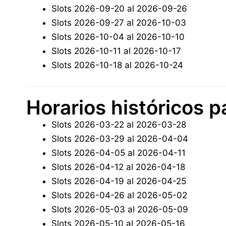
Slots 2026-09-20 al 2026-09-26
Slots 2026-09-27 al 2026-10-03
Slots 2026-10-04 al 2026-10-10
Slots 2026-10-11 al 2026-10-17
Slots 2026-10-18 al 2026-10-24
Horarios históricos 
Slots 2026-03-22 al 2026-03-28
Slots 2026-03-29 al 2026-04-04
Slots 2026-04-05 al 2026-04-11
Slots 2026-04-12 al 2026-04-18
Slots 2026-04-19 al 2026-04-25
Slots 2026-04-26 al 2026-05-02
Slots 2026-05-03 al 2026-05-09
Slots 2026-05-10 al 2026-05-16