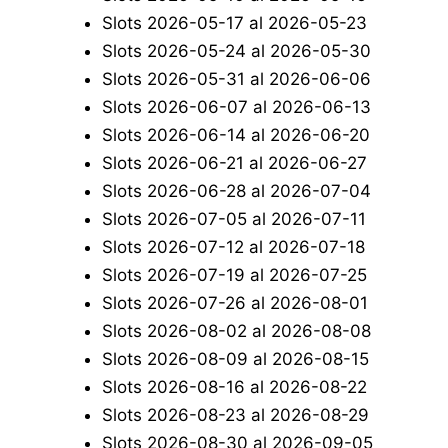
Slots 2026-05-17 al 2026-05-23
Slots 2026-05-24 al 2026-05-30
Slots 2026-05-31 al 2026-06-06
Slots 2026-06-07 al 2026-06-13
Slots 2026-06-14 al 2026-06-20
Slots 2026-06-21 al 2026-06-27
Slots 2026-06-28 al 2026-07-04
Slots 2026-07-05 al 2026-07-11
Slots 2026-07-12 al 2026-07-18
Slots 2026-07-19 al 2026-07-25
Slots 2026-07-26 al 2026-08-01
Slots 2026-08-02 al 2026-08-08
Slots 2026-08-09 al 2026-08-15
Slots 2026-08-16 al 2026-08-22
Slots 2026-08-23 al 2026-08-29
Slots 2026-08-30 al 2026-09-05