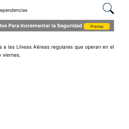
ependencias
os Para Incrementar la Seguridad
Prensa
s a las Líneas Aéreas regulares que operan en el
 viernes.