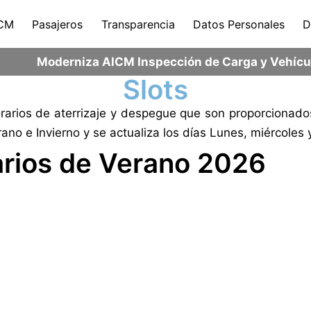
CM
Pasajeros
Transparencia
Datos Personales
D
Moderniza AICM Inspección de Carga y Vehícul
Slots
horarios de aterrizaje y despegue que son proporcionado
o e Invierno y se actualiza los días Lunes, miércoles y
arios de Verano 2026