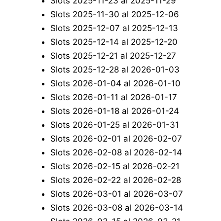
Slots 2025-11-23 al 2025-11-29
Slots 2025-11-30 al 2025-12-06
Slots 2025-12-07 al 2025-12-13
Slots 2025-12-14 al 2025-12-20
Slots 2025-12-21 al 2025-12-27
Slots 2025-12-28 al 2026-01-03
Slots 2026-01-04 al 2026-01-10
Slots 2026-01-11 al 2026-01-17
Slots 2026-01-18 al 2026-01-24
Slots 2026-01-25 al 2026-01-31
Slots 2026-02-01 al 2026-02-07
Slots 2026-02-08 al 2026-02-14
Slots 2026-02-15 al 2026-02-21
Slots 2026-02-22 al 2026-02-28
Slots 2026-03-01 al 2026-03-07
Slots 2026-03-08 al 2026-03-14