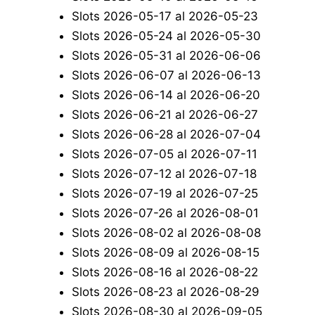
Slots 2026-05-17 al 2026-05-23
Slots 2026-05-24 al 2026-05-30
Slots 2026-05-31 al 2026-06-06
Slots 2026-06-07 al 2026-06-13
Slots 2026-06-14 al 2026-06-20
Slots 2026-06-21 al 2026-06-27
Slots 2026-06-28 al 2026-07-04
Slots 2026-07-05 al 2026-07-11
Slots 2026-07-12 al 2026-07-18
Slots 2026-07-19 al 2026-07-25
Slots 2026-07-26 al 2026-08-01
Slots 2026-08-02 al 2026-08-08
Slots 2026-08-09 al 2026-08-15
Slots 2026-08-16 al 2026-08-22
Slots 2026-08-23 al 2026-08-29
Slots 2026-08-30 al 2026-09-05