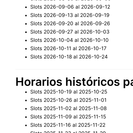
Slots 2026-09-06 al 2026-09-12
Slots 2026-09-13 al 2026-09-19
Slots 2026-09-20 al 2026-09-26
Slots 2026-09-27 al 2026-10-03
Slots 2026-10-04 al 2026-10-10
Slots 2026-10-11 al 2026-10-17
Slots 2026-10-18 al 2026-10-24
Horarios históricos p
Slots 2025-10-19 al 2025-10-25
Slots 2025-10-26 al 2025-11-01
Slots 2025-11-02 al 2025-11-08
Slots 2025-11-09 al 2025-11-15
Slots 2025-11-16 al 2025-11-22