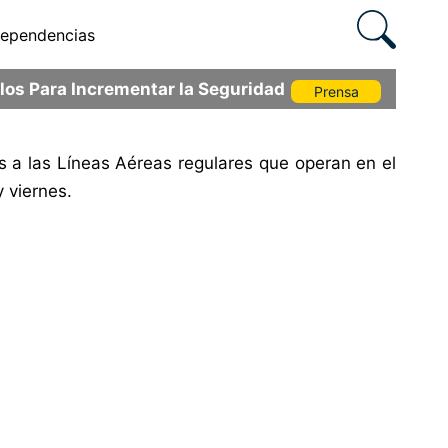
ependencias
os Para Incrementar la Seguridad
Prensa
s a las Líneas Aéreas regulares que operan en el
 viernes.