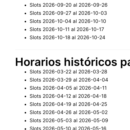
Slots 2026-09-20 al 2026-09-26
Slots 2026-09-27 al 2026-10-03
Slots 2026-10-04 al 2026-10-10
Slots 2026-10-11 al 2026-10-17
Slots 2026-10-18 al 2026-10-24
Horarios históricos 
Slots 2026-03-22 al 2026-03-28
Slots 2026-03-29 al 2026-04-04
Slots 2026-04-05 al 2026-04-11
Slots 2026-04-12 al 2026-04-18
Slots 2026-04-19 al 2026-04-25
Slots 2026-04-26 al 2026-05-02
Slots 2026-05-03 al 2026-05-09
Slots 2026-05-10 al 2026-05-16