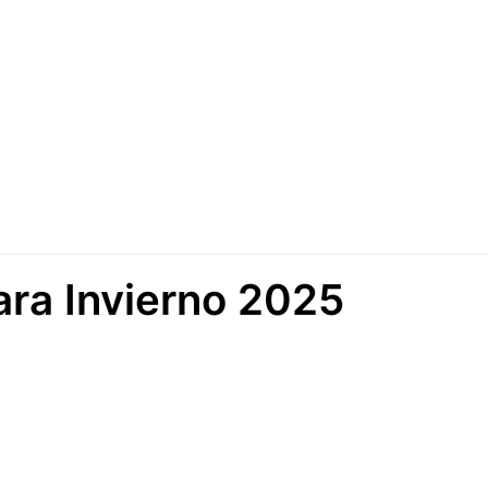
ara Invierno 2025