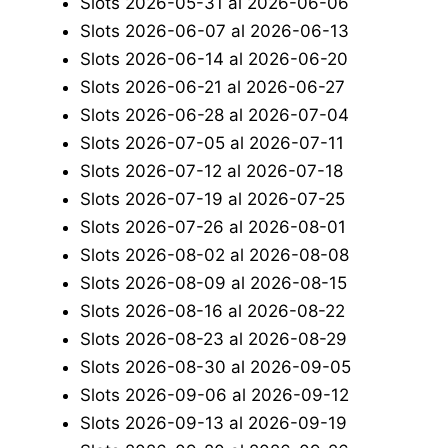
Slots 2026-05-31 al 2026-06-06
Slots 2026-06-07 al 2026-06-13
Slots 2026-06-14 al 2026-06-20
Slots 2026-06-21 al 2026-06-27
Slots 2026-06-28 al 2026-07-04
Slots 2026-07-05 al 2026-07-11
Slots 2026-07-12 al 2026-07-18
Slots 2026-07-19 al 2026-07-25
Slots 2026-07-26 al 2026-08-01
Slots 2026-08-02 al 2026-08-08
Slots 2026-08-09 al 2026-08-15
Slots 2026-08-16 al 2026-08-22
Slots 2026-08-23 al 2026-08-29
Slots 2026-08-30 al 2026-09-05
Slots 2026-09-06 al 2026-09-12
Slots 2026-09-13 al 2026-09-19