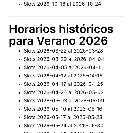
Slots 2026-10-18 al 2026-10-24
Horarios históricos
para Verano 2026
Slots 2026-03-22 al 2026-03-28
Slots 2026-03-29 al 2026-04-04
Slots 2026-04-05 al 2026-04-11
Slots 2026-04-12 al 2026-04-18
Slots 2026-04-19 al 2026-04-25
Slots 2026-04-26 al 2026-05-02
Slots 2026-05-03 al 2026-05-09
Slots 2026-05-10 al 2026-05-16
Slots 2026-05-17 al 2026-05-23
Slots 2026-05-24 al 2026-05-30