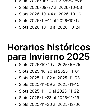
Slots 2026-09-20 al 2026-09-26
Slots 2026-09-27 al 2026-10-03
Slots 2026-10-04 al 2026-10-10
Slots 2026-10-11 al 2026-10-17
Slots 2026-10-18 al 2026-10-24
Horarios históricos
para Invierno 2025
Slots 2025-10-19 al 2025-10-25
Slots 2025-10-26 al 2025-11-01
Slots 2025-11-02 al 2025-11-08
Slots 2025-11-09 al 2025-11-15
Slots 2025-11-16 al 2025-11-22
Slots 2025-11-23 al 2025-11-29
Slots 2025-11-30 al 2025-12-06