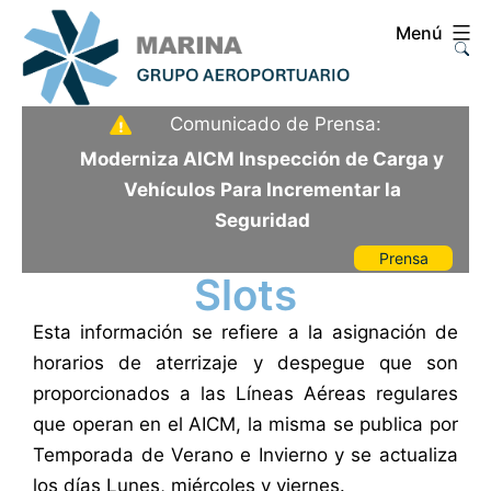
Saltar
Menú
al
contenido
Aeropuerto
Comunicado de Prensa:
Internacional
Moderniza AICM Inspección de Carga y
de
Vehículos Para Incrementar la
la
Seguridad
Ciudad
Prensa
de
Slots
México
Esta información se refiere a la asignación de
horarios de aterrizaje y despegue que son
proporcionados a las Líneas Aéreas regulares
que operan en el AICM, la misma se publica por
Temporada de Verano e Invierno y se actualiza
los días Lunes, miércoles y viernes.