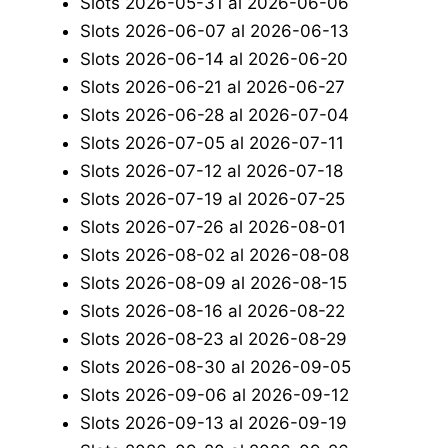
Slots 2026-05-31 al 2026-06-06
Slots 2026-06-07 al 2026-06-13
Slots 2026-06-14 al 2026-06-20
Slots 2026-06-21 al 2026-06-27
Slots 2026-06-28 al 2026-07-04
Slots 2026-07-05 al 2026-07-11
Slots 2026-07-12 al 2026-07-18
Slots 2026-07-19 al 2026-07-25
Slots 2026-07-26 al 2026-08-01
Slots 2026-08-02 al 2026-08-08
Slots 2026-08-09 al 2026-08-15
Slots 2026-08-16 al 2026-08-22
Slots 2026-08-23 al 2026-08-29
Slots 2026-08-30 al 2026-09-05
Slots 2026-09-06 al 2026-09-12
Slots 2026-09-13 al 2026-09-19