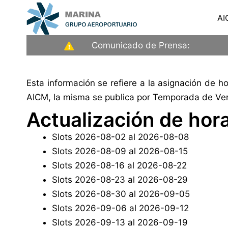
Saltar
AI
al
contenido
Aeropuerto
Comunicado de Prensa:
Internacional
de
Esta información se refiere a la asignación de 
la
AICM, la misma se publica por Temporada de Veran
Ciudad
de
Actualización de hor
México
Slots 2026-08-02 al 2026-08-08
Slots 2026-08-09 al 2026-08-15
Slots 2026-08-16 al 2026-08-22
Slots 2026-08-23 al 2026-08-29
Slots 2026-08-30 al 2026-09-05
Slots 2026-09-06 al 2026-09-12
Slots 2026-09-13 al 2026-09-19