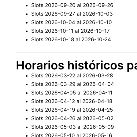
Slots 2026-09-20 al 2026-09-26
Slots 2026-09-27 al 2026-10-03
Slots 2026-10-04 al 2026-10-10
Slots 2026-10-11 al 2026-10-17
Slots 2026-10-18 al 2026-10-24
Horarios históricos 
Slots 2026-03-22 al 2026-03-28
Slots 2026-03-29 al 2026-04-04
Slots 2026-04-05 al 2026-04-11
Slots 2026-04-12 al 2026-04-18
Slots 2026-04-19 al 2026-04-25
Slots 2026-04-26 al 2026-05-02
Slots 2026-05-03 al 2026-05-09
Slots 2026-05-10 al 2026-05-16