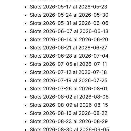
Slots 2026-05-17 al 2026-05-23
Slots 2026-05-24 al 2026-05-30
Slots 2026-05-31 al 2026-06-06
Slots 2026-06-07 al 2026-06-13
Slots 2026-06-14 al 2026-06-20
Slots 2026-06-21 al 2026-06-27
Slots 2026-06-28 al 2026-07-04
Slots 2026-07-05 al 2026-07-11
Slots 2026-07-12 al 2026-07-18
Slots 2026-07-19 al 2026-07-25
Slots 2026-07-26 al 2026-08-01
Slots 2026-08-02 al 2026-08-08
Slots 2026-08-09 al 2026-08-15
Slots 2026-08-16 al 2026-08-22
Slots 2026-08-23 al 2026-08-29
Slots 2026-08-30 al 2026-09-05