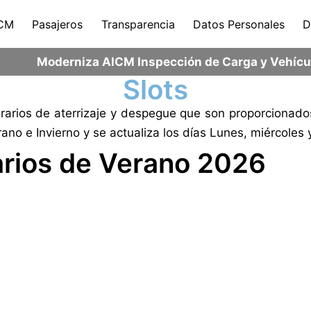
CM
Pasajeros
Transparencia
Datos Personales
D
Moderniza AICM Inspección de Carga y Vehícul
Slots
horarios de aterrizaje y despegue que son proporcionado
o e Invierno y se actualiza los días Lunes, miércoles y
arios de Verano 2026