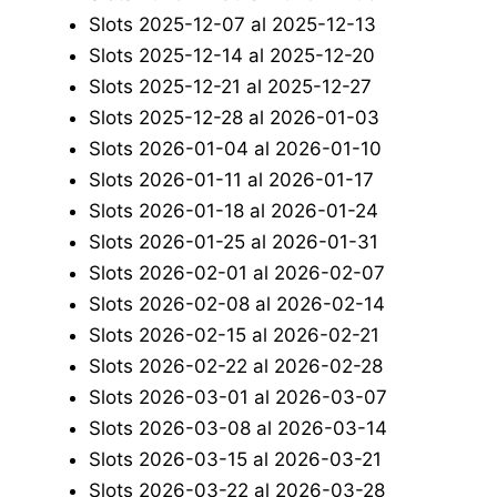
Slots 2025-12-07 al 2025-12-13
Slots 2025-12-14 al 2025-12-20
Slots 2025-12-21 al 2025-12-27
Slots 2025-12-28 al 2026-01-03
Slots 2026-01-04 al 2026-01-10
Slots 2026-01-11 al 2026-01-17
Slots 2026-01-18 al 2026-01-24
Slots 2026-01-25 al 2026-01-31
Slots 2026-02-01 al 2026-02-07
Slots 2026-02-08 al 2026-02-14
Slots 2026-02-15 al 2026-02-21
Slots 2026-02-22 al 2026-02-28
Slots 2026-03-01 al 2026-03-07
Slots 2026-03-08 al 2026-03-14
Slots 2026-03-15 al 2026-03-21
Slots 2026-03-22 al 2026-03-28