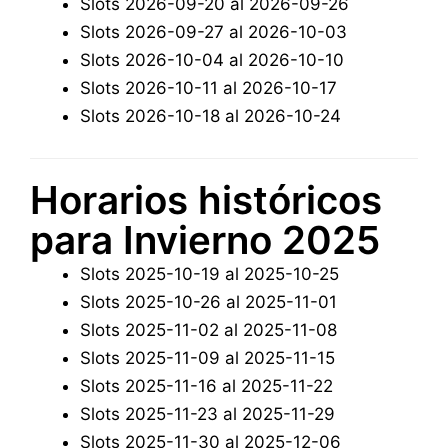
Slots 2026-09-20 al 2026-09-26
Slots 2026-09-27 al 2026-10-03
Slots 2026-10-04 al 2026-10-10
Slots 2026-10-11 al 2026-10-17
Slots 2026-10-18 al 2026-10-24
Horarios históricos
para Invierno 2025
Slots 2025-10-19 al 2025-10-25
Slots 2025-10-26 al 2025-11-01
Slots 2025-11-02 al 2025-11-08
Slots 2025-11-09 al 2025-11-15
Slots 2025-11-16 al 2025-11-22
Slots 2025-11-23 al 2025-11-29
Slots 2025-11-30 al 2025-12-06