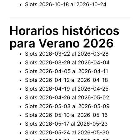
Slots 2026-10-18 al 2026-10-24
Horarios históricos
para Verano 2026
Slots 2026-03-22 al 2026-03-28
Slots 2026-03-29 al 2026-04-04
Slots 2026-04-05 al 2026-04-11
Slots 2026-04-12 al 2026-04-18
Slots 2026-04-19 al 2026-04-25
Slots 2026-04-26 al 2026-05-02
Slots 2026-05-03 al 2026-05-09
Slots 2026-05-10 al 2026-05-16
Slots 2026-05-17 al 2026-05-23
Slots 2026-05-24 al 2026-05-30