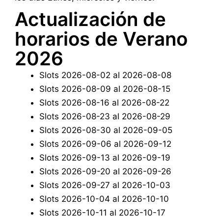
Actualización de
horarios de Verano
2026
Slots 2026-08-02 al 2026-08-08
Slots 2026-08-09 al 2026-08-15
Slots 2026-08-16 al 2026-08-22
Slots 2026-08-23 al 2026-08-29
Slots 2026-08-30 al 2026-09-05
Slots 2026-09-06 al 2026-09-12
Slots 2026-09-13 al 2026-09-19
Slots 2026-09-20 al 2026-09-26
Slots 2026-09-27 al 2026-10-03
Slots 2026-10-04 al 2026-10-10
Slots 2026-10-11 al 2026-10-17