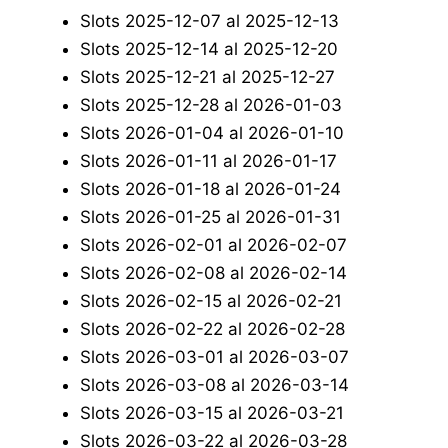
Slots 2025-12-07 al 2025-12-13
Slots 2025-12-14 al 2025-12-20
Slots 2025-12-21 al 2025-12-27
Slots 2025-12-28 al 2026-01-03
Slots 2026-01-04 al 2026-01-10
Slots 2026-01-11 al 2026-01-17
Slots 2026-01-18 al 2026-01-24
Slots 2026-01-25 al 2026-01-31
Slots 2026-02-01 al 2026-02-07
Slots 2026-02-08 al 2026-02-14
Slots 2026-02-15 al 2026-02-21
Slots 2026-02-22 al 2026-02-28
Slots 2026-03-01 al 2026-03-07
Slots 2026-03-08 al 2026-03-14
Slots 2026-03-15 al 2026-03-21
Slots 2026-03-22 al 2026-03-28