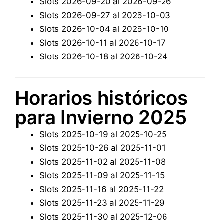
Slots 2026-09-20 al 2026-09-26
Slots 2026-09-27 al 2026-10-03
Slots 2026-10-04 al 2026-10-10
Slots 2026-10-11 al 2026-10-17
Slots 2026-10-18 al 2026-10-24
Horarios históricos
para Invierno 2025
Slots 2025-10-19 al 2025-10-25
Slots 2025-10-26 al 2025-11-01
Slots 2025-11-02 al 2025-11-08
Slots 2025-11-09 al 2025-11-15
Slots 2025-11-16 al 2025-11-22
Slots 2025-11-23 al 2025-11-29
Slots 2025-11-30 al 2025-12-06