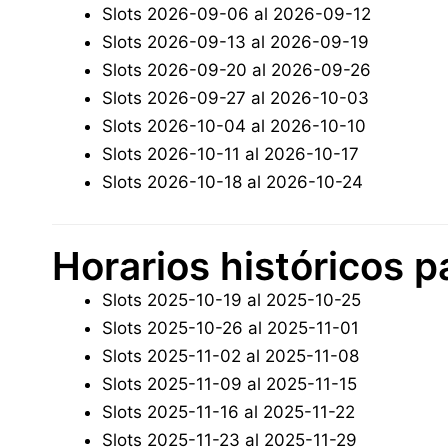
Slots 2026-09-06 al 2026-09-12
Slots 2026-09-13 al 2026-09-19
Slots 2026-09-20 al 2026-09-26
Slots 2026-09-27 al 2026-10-03
Slots 2026-10-04 al 2026-10-10
Slots 2026-10-11 al 2026-10-17
Slots 2026-10-18 al 2026-10-24
Horarios históricos p
Slots 2025-10-19 al 2025-10-25
Slots 2025-10-26 al 2025-11-01
Slots 2025-11-02 al 2025-11-08
Slots 2025-11-09 al 2025-11-15
Slots 2025-11-16 al 2025-11-22
Slots 2025-11-23 al 2025-11-29