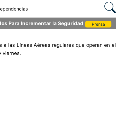
ependencias
os Para Incrementar la Seguridad
Prensa
s a las Líneas Aéreas regulares que operan en el
 viernes.