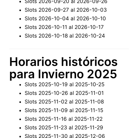
Slots 2026-09-20 al 2026-09-26
Slots 2026-09-27 al 2026-10-03
Slots 2026-10-04 al 2026-10-10
Slots 2026-10-11 al 2026-10-17
Slots 2026-10-18 al 2026-10-24
Horarios históricos
para Invierno 2025
Slots 2025-10-19 al 2025-10-25
Slots 2025-10-26 al 2025-11-01
Slots 2025-11-02 al 2025-11-08
Slots 2025-11-09 al 2025-11-15
Slots 2025-11-16 al 2025-11-22
Slots 2025-11-23 al 2025-11-29
Slots 2025-11-30 al 2025-12-06