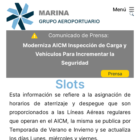
Saltar
Menú
al
contenido
Aeropuerto
Comunicado de Prensa:
Internacional
Moderniza AICM Inspección de Carga y
de
Vehículos Para Incrementar la
la
Seguridad
Ciudad
Prensa
de
Slots
México
Esta información se refiere a la asignación de
horarios de aterrizaje y despegue que son
proporcionados a las Líneas Aéreas regulares
que operan en el AICM, la misma se publica por
Temporada de Verano e Invierno y se actualiza
los días Lunes, miércoles y viernes.