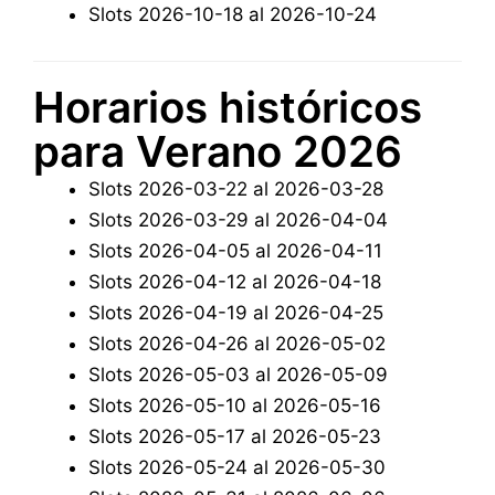
Slots 2026-10-18 al 2026-10-24
Horarios históricos
para Verano 2026
Slots 2026-03-22 al 2026-03-28
Slots 2026-03-29 al 2026-04-04
Slots 2026-04-05 al 2026-04-11
Slots 2026-04-12 al 2026-04-18
Slots 2026-04-19 al 2026-04-25
Slots 2026-04-26 al 2026-05-02
Slots 2026-05-03 al 2026-05-09
Slots 2026-05-10 al 2026-05-16
Slots 2026-05-17 al 2026-05-23
Slots 2026-05-24 al 2026-05-30