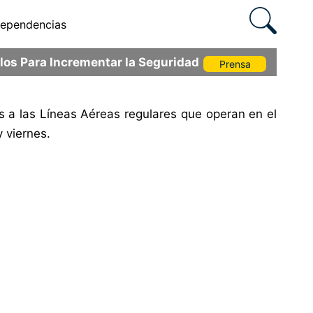
ependencias
os Para Incrementar la Seguridad
Prensa
s a las Líneas Aéreas regulares que operan en el
 viernes.