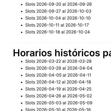
Slots 2026-09-20 al 2026-09-26
Slots 2026-09-27 al 2026-10-03
Slots 2026-10-04 al 2026-10-10
Slots 2026-10-11 al 2026-10-17
Slots 2026-10-18 al 2026-10-24
Horarios históricos 
Slots 2026-03-22 al 2026-03-28
Slots 2026-03-29 al 2026-04-04
Slots 2026-04-05 al 2026-04-11
Slots 2026-04-12 al 2026-04-18
Slots 2026-04-19 al 2026-04-25
Slots 2026-04-26 al 2026-05-02
Slots 2026-05-03 al 2026-05-09
Slots 2026-05-10 al 2026-05-16