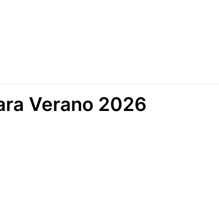
para Verano 2026