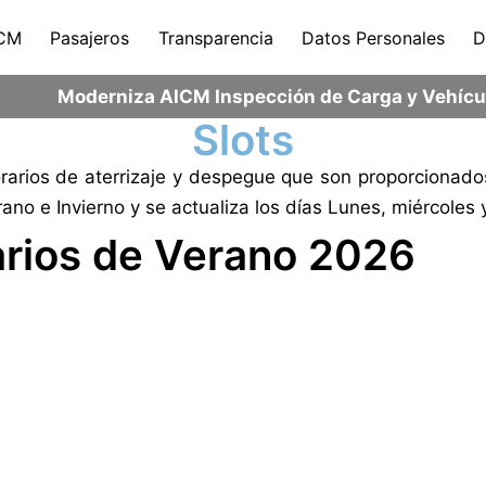
CM
Pasajeros
Transparencia
Datos Personales
D
Moderniza AICM Inspección de Carga y Vehícul
Slots
horarios de aterrizaje y despegue que son proporcionado
o e Invierno y se actualiza los días Lunes, miércoles y
arios de Verano 2026