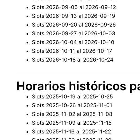
Slots 2026-09-06 al 2026-09-12
Slots 2026-09-13 al 2026-09-19
Slots 2026-09-20 al 2026-09-26
Slots 2026-09-27 al 2026-10-03
Slots 2026-10-04 al 2026-10-10
Slots 2026-10-11 al 2026-10-17
Slots 2026-10-18 al 2026-10-24
Horarios históricos p
Slots 2025-10-19 al 2025-10-25
Slots 2025-10-26 al 2025-11-01
Slots 2025-11-02 al 2025-11-08
Slots 2025-11-09 al 2025-11-15
Slots 2025-11-16 al 2025-11-22