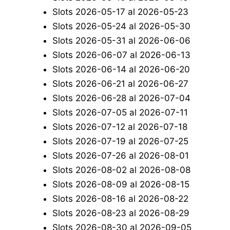
Slots 2026-05-17 al 2026-05-23
Slots 2026-05-24 al 2026-05-30
Slots 2026-05-31 al 2026-06-06
Slots 2026-06-07 al 2026-06-13
Slots 2026-06-14 al 2026-06-20
Slots 2026-06-21 al 2026-06-27
Slots 2026-06-28 al 2026-07-04
Slots 2026-07-05 al 2026-07-11
Slots 2026-07-12 al 2026-07-18
Slots 2026-07-19 al 2026-07-25
Slots 2026-07-26 al 2026-08-01
Slots 2026-08-02 al 2026-08-08
Slots 2026-08-09 al 2026-08-15
Slots 2026-08-16 al 2026-08-22
Slots 2026-08-23 al 2026-08-29
Slots 2026-08-30 al 2026-09-05