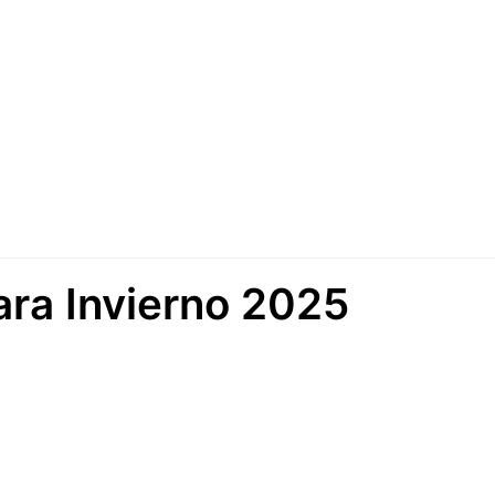
ara Invierno 2025