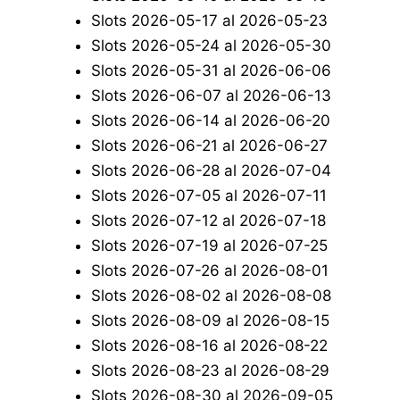
Slots 2026-05-17 al 2026-05-23
Slots 2026-05-24 al 2026-05-30
Slots 2026-05-31 al 2026-06-06
Slots 2026-06-07 al 2026-06-13
Slots 2026-06-14 al 2026-06-20
Slots 2026-06-21 al 2026-06-27
Slots 2026-06-28 al 2026-07-04
Slots 2026-07-05 al 2026-07-11
Slots 2026-07-12 al 2026-07-18
Slots 2026-07-19 al 2026-07-25
Slots 2026-07-26 al 2026-08-01
Slots 2026-08-02 al 2026-08-08
Slots 2026-08-09 al 2026-08-15
Slots 2026-08-16 al 2026-08-22
Slots 2026-08-23 al 2026-08-29
Slots 2026-08-30 al 2026-09-05