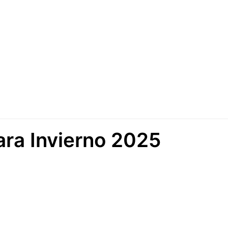
ara Invierno 2025