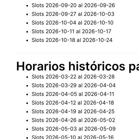
Slots 2026-09-20 al 2026-09-26
Slots 2026-09-27 al 2026-10-03
Slots 2026-10-04 al 2026-10-10
Slots 2026-10-11 al 2026-10-17
Slots 2026-10-18 al 2026-10-24
Horarios históricos 
Slots 2026-03-22 al 2026-03-28
Slots 2026-03-29 al 2026-04-04
Slots 2026-04-05 al 2026-04-11
Slots 2026-04-12 al 2026-04-18
Slots 2026-04-19 al 2026-04-25
Slots 2026-04-26 al 2026-05-02
Slots 2026-05-03 al 2026-05-09
Slots 2026-05-10 al 2026-05-16