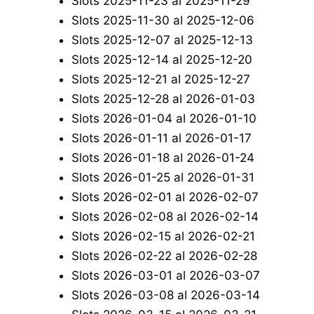
Slots 2025-11-23 al 2025-11-29
Slots 2025-11-30 al 2025-12-06
Slots 2025-12-07 al 2025-12-13
Slots 2025-12-14 al 2025-12-20
Slots 2025-12-21 al 2025-12-27
Slots 2025-12-28 al 2026-01-03
Slots 2026-01-04 al 2026-01-10
Slots 2026-01-11 al 2026-01-17
Slots 2026-01-18 al 2026-01-24
Slots 2026-01-25 al 2026-01-31
Slots 2026-02-01 al 2026-02-07
Slots 2026-02-08 al 2026-02-14
Slots 2026-02-15 al 2026-02-21
Slots 2026-02-22 al 2026-02-28
Slots 2026-03-01 al 2026-03-07
Slots 2026-03-08 al 2026-03-14