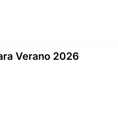
para Verano 2026