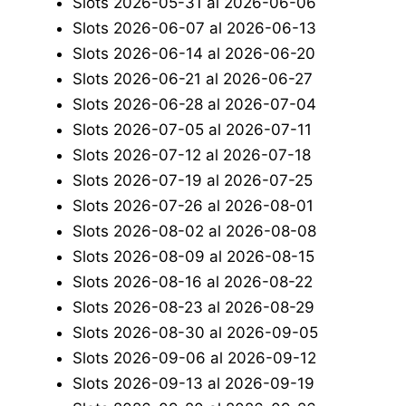
Slots 2026-05-31 al 2026-06-06
Slots 2026-06-07 al 2026-06-13
Slots 2026-06-14 al 2026-06-20
Slots 2026-06-21 al 2026-06-27
Slots 2026-06-28 al 2026-07-04
Slots 2026-07-05 al 2026-07-11
Slots 2026-07-12 al 2026-07-18
Slots 2026-07-19 al 2026-07-25
Slots 2026-07-26 al 2026-08-01
Slots 2026-08-02 al 2026-08-08
Slots 2026-08-09 al 2026-08-15
Slots 2026-08-16 al 2026-08-22
Slots 2026-08-23 al 2026-08-29
Slots 2026-08-30 al 2026-09-05
Slots 2026-09-06 al 2026-09-12
Slots 2026-09-13 al 2026-09-19