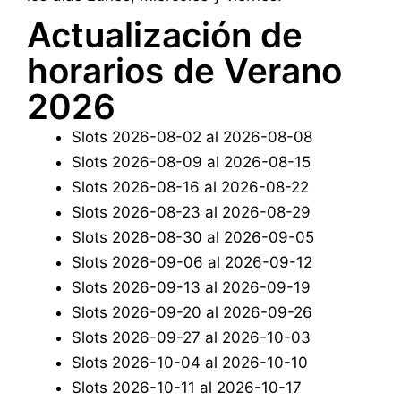
Actualización de
horarios de Verano
2026
Slots 2026-08-02 al 2026-08-08
Slots 2026-08-09 al 2026-08-15
Slots 2026-08-16 al 2026-08-22
Slots 2026-08-23 al 2026-08-29
Slots 2026-08-30 al 2026-09-05
Slots 2026-09-06 al 2026-09-12
Slots 2026-09-13 al 2026-09-19
Slots 2026-09-20 al 2026-09-26
Slots 2026-09-27 al 2026-10-03
Slots 2026-10-04 al 2026-10-10
Slots 2026-10-11 al 2026-10-17