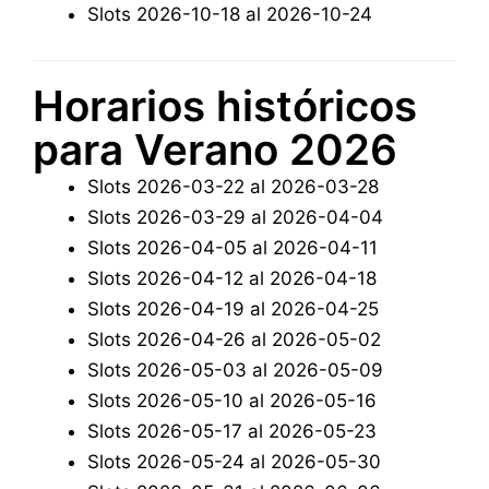
Slots 2026-10-18 al 2026-10-24
Horarios históricos
para Verano 2026
Slots 2026-03-22 al 2026-03-28
Slots 2026-03-29 al 2026-04-04
Slots 2026-04-05 al 2026-04-11
Slots 2026-04-12 al 2026-04-18
Slots 2026-04-19 al 2026-04-25
Slots 2026-04-26 al 2026-05-02
Slots 2026-05-03 al 2026-05-09
Slots 2026-05-10 al 2026-05-16
Slots 2026-05-17 al 2026-05-23
Slots 2026-05-24 al 2026-05-30