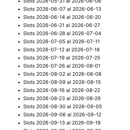
Slots 2026-05-31 al 2026-06-06
Slots 2026-06-07 al 2026-06-13
Slots 2026-06-14 al 2026-06-20
Slots 2026-06-21 al 2026-06-27
Slots 2026-06-28 al 2026-07-04
Slots 2026-07-05 al 2026-07-11
Slots 2026-07-12 al 2026-07-18
Slots 2026-07-19 al 2026-07-25
Slots 2026-07-26 al 2026-08-01
Slots 2026-08-02 al 2026-08-08
Slots 2026-08-09 al 2026-08-15
Slots 2026-08-16 al 2026-08-22
Slots 2026-08-23 al 2026-08-29
Slots 2026-08-30 al 2026-09-05
Slots 2026-09-06 al 2026-09-12
Slots 2026-09-13 al 2026-09-19