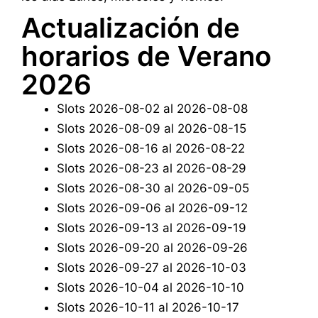
Actualización de
horarios de Verano
2026
Slots 2026-08-02 al 2026-08-08
Slots 2026-08-09 al 2026-08-15
Slots 2026-08-16 al 2026-08-22
Slots 2026-08-23 al 2026-08-29
Slots 2026-08-30 al 2026-09-05
Slots 2026-09-06 al 2026-09-12
Slots 2026-09-13 al 2026-09-19
Slots 2026-09-20 al 2026-09-26
Slots 2026-09-27 al 2026-10-03
Slots 2026-10-04 al 2026-10-10
Slots 2026-10-11 al 2026-10-17