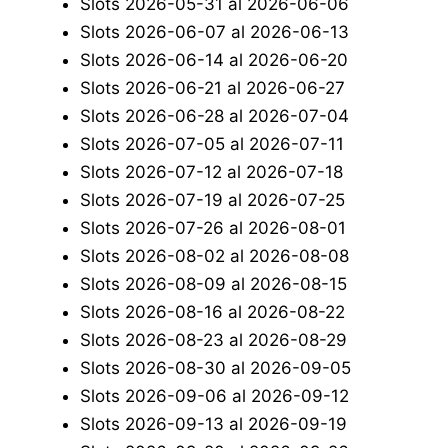
Slots 2026-05-31 al 2026-06-06
Slots 2026-06-07 al 2026-06-13
Slots 2026-06-14 al 2026-06-20
Slots 2026-06-21 al 2026-06-27
Slots 2026-06-28 al 2026-07-04
Slots 2026-07-05 al 2026-07-11
Slots 2026-07-12 al 2026-07-18
Slots 2026-07-19 al 2026-07-25
Slots 2026-07-26 al 2026-08-01
Slots 2026-08-02 al 2026-08-08
Slots 2026-08-09 al 2026-08-15
Slots 2026-08-16 al 2026-08-22
Slots 2026-08-23 al 2026-08-29
Slots 2026-08-30 al 2026-09-05
Slots 2026-09-06 al 2026-09-12
Slots 2026-09-13 al 2026-09-19