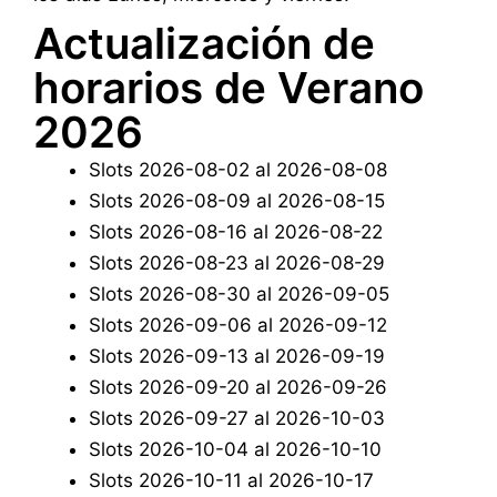
Actualización de
horarios de Verano
2026
Slots 2026-08-02 al 2026-08-08
Slots 2026-08-09 al 2026-08-15
Slots 2026-08-16 al 2026-08-22
Slots 2026-08-23 al 2026-08-29
Slots 2026-08-30 al 2026-09-05
Slots 2026-09-06 al 2026-09-12
Slots 2026-09-13 al 2026-09-19
Slots 2026-09-20 al 2026-09-26
Slots 2026-09-27 al 2026-10-03
Slots 2026-10-04 al 2026-10-10
Slots 2026-10-11 al 2026-10-17