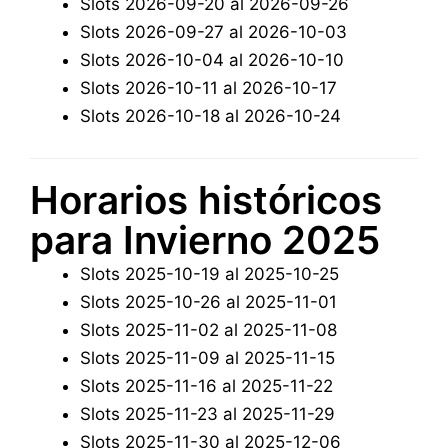
Slots 2026-09-20 al 2026-09-26
Slots 2026-09-27 al 2026-10-03
Slots 2026-10-04 al 2026-10-10
Slots 2026-10-11 al 2026-10-17
Slots 2026-10-18 al 2026-10-24
Horarios históricos
para Invierno 2025
Slots 2025-10-19 al 2025-10-25
Slots 2025-10-26 al 2025-11-01
Slots 2025-11-02 al 2025-11-08
Slots 2025-11-09 al 2025-11-15
Slots 2025-11-16 al 2025-11-22
Slots 2025-11-23 al 2025-11-29
Slots 2025-11-30 al 2025-12-06