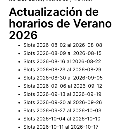
Actualización de
horarios de Verano
2026
Slots 2026-08-02 al 2026-08-08
Slots 2026-08-09 al 2026-08-15
Slots 2026-08-16 al 2026-08-22
Slots 2026-08-23 al 2026-08-29
Slots 2026-08-30 al 2026-09-05
Slots 2026-09-06 al 2026-09-12
Slots 2026-09-13 al 2026-09-19
Slots 2026-09-20 al 2026-09-26
Slots 2026-09-27 al 2026-10-03
Slots 2026-10-04 al 2026-10-10
Slots 2026-10-11 al 2026-10-17