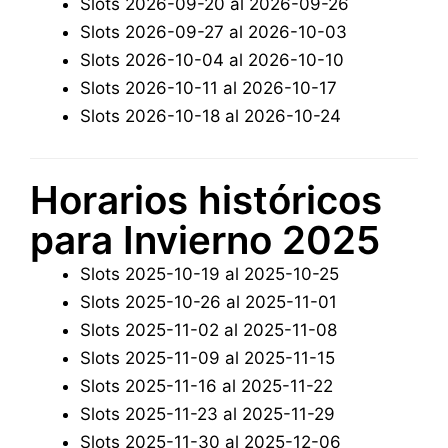
Slots 2026-09-20 al 2026-09-26
Slots 2026-09-27 al 2026-10-03
Slots 2026-10-04 al 2026-10-10
Slots 2026-10-11 al 2026-10-17
Slots 2026-10-18 al 2026-10-24
Horarios históricos
para Invierno 2025
Slots 2025-10-19 al 2025-10-25
Slots 2025-10-26 al 2025-11-01
Slots 2025-11-02 al 2025-11-08
Slots 2025-11-09 al 2025-11-15
Slots 2025-11-16 al 2025-11-22
Slots 2025-11-23 al 2025-11-29
Slots 2025-11-30 al 2025-12-06