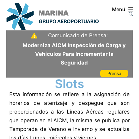
Saltar
Menú
al
contenido
Aeropuerto
Comunicado de Prensa:
Internacional
Moderniza AICM Inspección de Carga y
de
Vehículos Para Incrementar la
la
Seguridad
Ciudad
Prensa
de
Slots
México
Esta información se refiere a la asignación de
horarios de aterrizaje y despegue que son
proporcionados a las Líneas Aéreas regulares
que operan en el AICM, la misma se publica por
Temporada de Verano e Invierno y se actualiza
los días Lunes, miércoles y viernes.