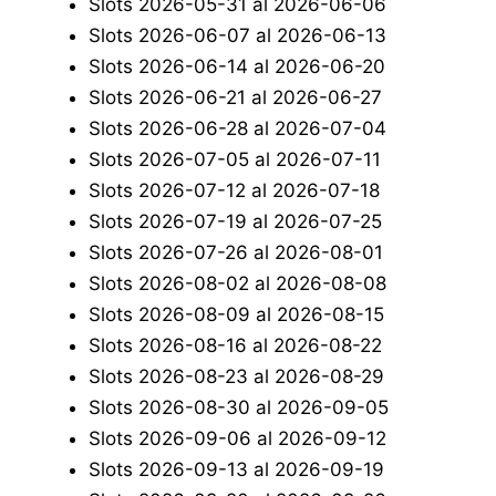
Slots 2026-05-31 al 2026-06-06
Slots 2026-06-07 al 2026-06-13
Slots 2026-06-14 al 2026-06-20
Slots 2026-06-21 al 2026-06-27
Slots 2026-06-28 al 2026-07-04
Slots 2026-07-05 al 2026-07-11
Slots 2026-07-12 al 2026-07-18
Slots 2026-07-19 al 2026-07-25
Slots 2026-07-26 al 2026-08-01
Slots 2026-08-02 al 2026-08-08
Slots 2026-08-09 al 2026-08-15
Slots 2026-08-16 al 2026-08-22
Slots 2026-08-23 al 2026-08-29
Slots 2026-08-30 al 2026-09-05
Slots 2026-09-06 al 2026-09-12
Slots 2026-09-13 al 2026-09-19