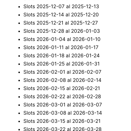
Slots 2025-12-07 al 2025-12-13
Slots 2025-12-14 al 2025-12-20
Slots 2025-12-21 al 2025-12-27
Slots 2025-12-28 al 2026-01-03
Slots 2026-01-04 al 2026-01-10
Slots 2026-01-11 al 2026-01-17
Slots 2026-01-18 al 2026-01-24
Slots 2026-01-25 al 2026-01-31
Slots 2026-02-01 al 2026-02-07
Slots 2026-02-08 al 2026-02-14
Slots 2026-02-15 al 2026-02-21
Slots 2026-02-22 al 2026-02-28
Slots 2026-03-01 al 2026-03-07
Slots 2026-03-08 al 2026-03-14
Slots 2026-03-15 al 2026-03-21
Slots 2026-03-22 al 2026-03-28