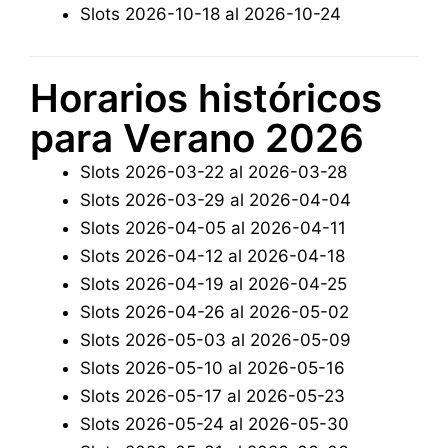
Slots 2026-10-18 al 2026-10-24
Horarios históricos
para Verano 2026
Slots 2026-03-22 al 2026-03-28
Slots 2026-03-29 al 2026-04-04
Slots 2026-04-05 al 2026-04-11
Slots 2026-04-12 al 2026-04-18
Slots 2026-04-19 al 2026-04-25
Slots 2026-04-26 al 2026-05-02
Slots 2026-05-03 al 2026-05-09
Slots 2026-05-10 al 2026-05-16
Slots 2026-05-17 al 2026-05-23
Slots 2026-05-24 al 2026-05-30