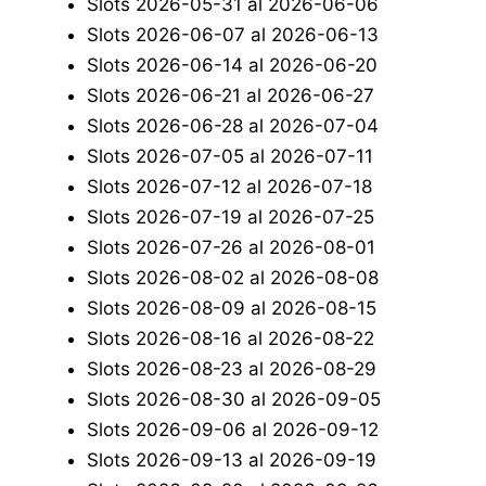
Slots 2026-05-31 al 2026-06-06
Slots 2026-06-07 al 2026-06-13
Slots 2026-06-14 al 2026-06-20
Slots 2026-06-21 al 2026-06-27
Slots 2026-06-28 al 2026-07-04
Slots 2026-07-05 al 2026-07-11
Slots 2026-07-12 al 2026-07-18
Slots 2026-07-19 al 2026-07-25
Slots 2026-07-26 al 2026-08-01
Slots 2026-08-02 al 2026-08-08
Slots 2026-08-09 al 2026-08-15
Slots 2026-08-16 al 2026-08-22
Slots 2026-08-23 al 2026-08-29
Slots 2026-08-30 al 2026-09-05
Slots 2026-09-06 al 2026-09-12
Slots 2026-09-13 al 2026-09-19