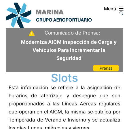
Saltar
Menú
al
contenido
Aeropuerto
Comunicado de Prensa:
Internacional
Moderniza AICM Inspección de Carga y
de
Vehículos Para Incrementar la
la
Seguridad
Ciudad
Prensa
de
Slots
México
Esta información se refiere a la asignación de
horarios de aterrizaje y despegue que son
proporcionados a las Líneas Aéreas regulares
que operan en el AICM, la misma se publica por
Temporada de Verano e Invierno y se actualiza
los días Lunes, miércoles y viernes.