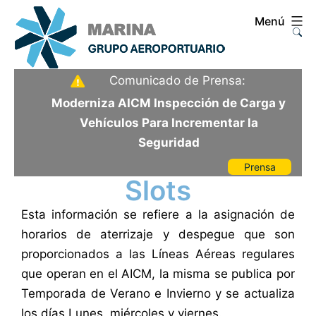
Saltar
Menú
al
contenido
Aeropuerto
Comunicado de Prensa:
Internacional
Moderniza AICM Inspección de Carga y
de
Vehículos Para Incrementar la
la
Seguridad
Ciudad
Prensa
de
Slots
México
Esta información se refiere a la asignación de
horarios de aterrizaje y despegue que son
proporcionados a las Líneas Aéreas regulares
que operan en el AICM, la misma se publica por
Temporada de Verano e Invierno y se actualiza
los días Lunes, miércoles y viernes.