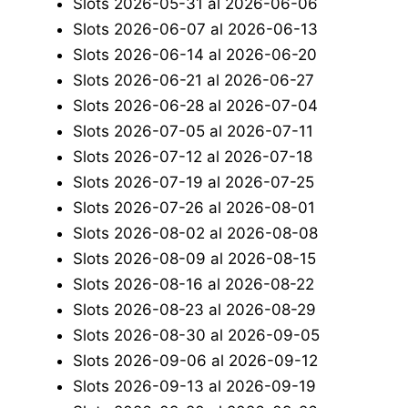
Slots 2026-05-31 al 2026-06-06
Slots 2026-06-07 al 2026-06-13
Slots 2026-06-14 al 2026-06-20
Slots 2026-06-21 al 2026-06-27
Slots 2026-06-28 al 2026-07-04
Slots 2026-07-05 al 2026-07-11
Slots 2026-07-12 al 2026-07-18
Slots 2026-07-19 al 2026-07-25
Slots 2026-07-26 al 2026-08-01
Slots 2026-08-02 al 2026-08-08
Slots 2026-08-09 al 2026-08-15
Slots 2026-08-16 al 2026-08-22
Slots 2026-08-23 al 2026-08-29
Slots 2026-08-30 al 2026-09-05
Slots 2026-09-06 al 2026-09-12
Slots 2026-09-13 al 2026-09-19