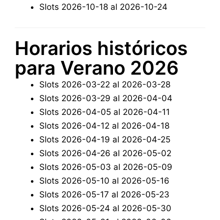
Slots 2026-10-18 al 2026-10-24
Horarios históricos
para Verano 2026
Slots 2026-03-22 al 2026-03-28
Slots 2026-03-29 al 2026-04-04
Slots 2026-04-05 al 2026-04-11
Slots 2026-04-12 al 2026-04-18
Slots 2026-04-19 al 2026-04-25
Slots 2026-04-26 al 2026-05-02
Slots 2026-05-03 al 2026-05-09
Slots 2026-05-10 al 2026-05-16
Slots 2026-05-17 al 2026-05-23
Slots 2026-05-24 al 2026-05-30