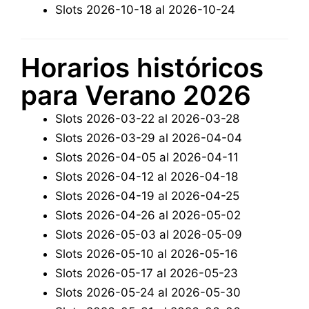
Slots 2026-10-18 al 2026-10-24
Horarios históricos
para Verano 2026
Slots 2026-03-22 al 2026-03-28
Slots 2026-03-29 al 2026-04-04
Slots 2026-04-05 al 2026-04-11
Slots 2026-04-12 al 2026-04-18
Slots 2026-04-19 al 2026-04-25
Slots 2026-04-26 al 2026-05-02
Slots 2026-05-03 al 2026-05-09
Slots 2026-05-10 al 2026-05-16
Slots 2026-05-17 al 2026-05-23
Slots 2026-05-24 al 2026-05-30