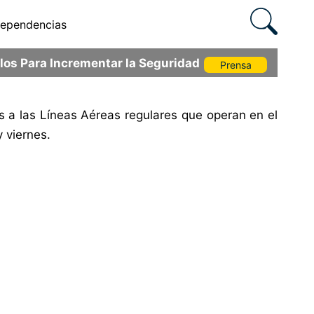
ependencias
os Para Incrementar la Seguridad
Prensa
s a las Líneas Aéreas regulares que operan en el
 viernes.