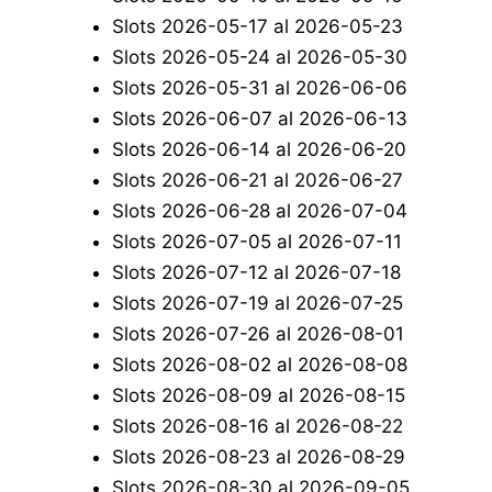
Slots 2026-05-17 al 2026-05-23
Slots 2026-05-24 al 2026-05-30
Slots 2026-05-31 al 2026-06-06
Slots 2026-06-07 al 2026-06-13
Slots 2026-06-14 al 2026-06-20
Slots 2026-06-21 al 2026-06-27
Slots 2026-06-28 al 2026-07-04
Slots 2026-07-05 al 2026-07-11
Slots 2026-07-12 al 2026-07-18
Slots 2026-07-19 al 2026-07-25
Slots 2026-07-26 al 2026-08-01
Slots 2026-08-02 al 2026-08-08
Slots 2026-08-09 al 2026-08-15
Slots 2026-08-16 al 2026-08-22
Slots 2026-08-23 al 2026-08-29
Slots 2026-08-30 al 2026-09-05