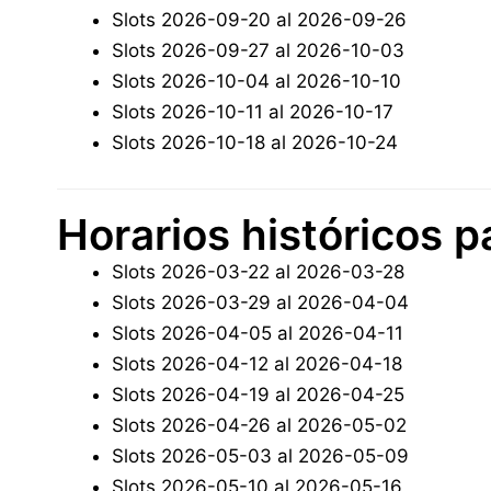
Slots 2026-09-20 al 2026-09-26
Slots 2026-09-27 al 2026-10-03
Slots 2026-10-04 al 2026-10-10
Slots 2026-10-11 al 2026-10-17
Slots 2026-10-18 al 2026-10-24
Horarios históricos 
Slots 2026-03-22 al 2026-03-28
Slots 2026-03-29 al 2026-04-04
Slots 2026-04-05 al 2026-04-11
Slots 2026-04-12 al 2026-04-18
Slots 2026-04-19 al 2026-04-25
Slots 2026-04-26 al 2026-05-02
Slots 2026-05-03 al 2026-05-09
Slots 2026-05-10 al 2026-05-16