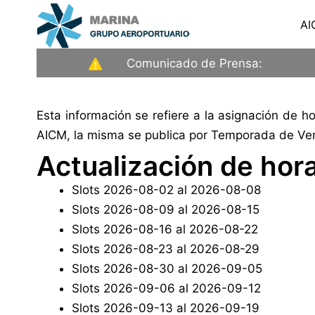
Saltar
AI
al
contenido
Aeropuerto
Comunicado de Prensa:
Internacional
de
Esta información se refiere a la asignación de 
la
AICM, la misma se publica por Temporada de Veran
Ciudad
de
Actualización de hor
México
Slots 2026-08-02 al 2026-08-08
Slots 2026-08-09 al 2026-08-15
Slots 2026-08-16 al 2026-08-22
Slots 2026-08-23 al 2026-08-29
Slots 2026-08-30 al 2026-09-05
Slots 2026-09-06 al 2026-09-12
Slots 2026-09-13 al 2026-09-19