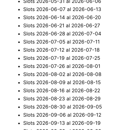
Slots 2026-05-31 al 2026-06-06
Slots 2026-06-07 al 2026-06-13
Slots 2026-06-14 al 2026-06-20
Slots 2026-06-21 al 2026-06-27
Slots 2026-06-28 al 2026-07-04
Slots 2026-07-05 al 2026-07-11
Slots 2026-07-12 al 2026-07-18
Slots 2026-07-19 al 2026-07-25
Slots 2026-07-26 al 2026-08-01
Slots 2026-08-02 al 2026-08-08
Slots 2026-08-09 al 2026-08-15
Slots 2026-08-16 al 2026-08-22
Slots 2026-08-23 al 2026-08-29
Slots 2026-08-30 al 2026-09-05
Slots 2026-09-06 al 2026-09-12
Slots 2026-09-13 al 2026-09-19