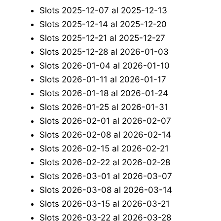
Slots 2025-12-07 al 2025-12-13
Slots 2025-12-14 al 2025-12-20
Slots 2025-12-21 al 2025-12-27
Slots 2025-12-28 al 2026-01-03
Slots 2026-01-04 al 2026-01-10
Slots 2026-01-11 al 2026-01-17
Slots 2026-01-18 al 2026-01-24
Slots 2026-01-25 al 2026-01-31
Slots 2026-02-01 al 2026-02-07
Slots 2026-02-08 al 2026-02-14
Slots 2026-02-15 al 2026-02-21
Slots 2026-02-22 al 2026-02-28
Slots 2026-03-01 al 2026-03-07
Slots 2026-03-08 al 2026-03-14
Slots 2026-03-15 al 2026-03-21
Slots 2026-03-22 al 2026-03-28