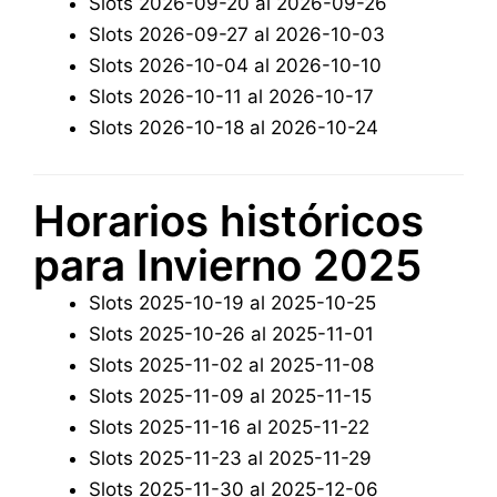
Slots 2026-09-20 al 2026-09-26
Slots 2026-09-27 al 2026-10-03
Slots 2026-10-04 al 2026-10-10
Slots 2026-10-11 al 2026-10-17
Slots 2026-10-18 al 2026-10-24
Horarios históricos
para Invierno 2025
Slots 2025-10-19 al 2025-10-25
Slots 2025-10-26 al 2025-11-01
Slots 2025-11-02 al 2025-11-08
Slots 2025-11-09 al 2025-11-15
Slots 2025-11-16 al 2025-11-22
Slots 2025-11-23 al 2025-11-29
Slots 2025-11-30 al 2025-12-06