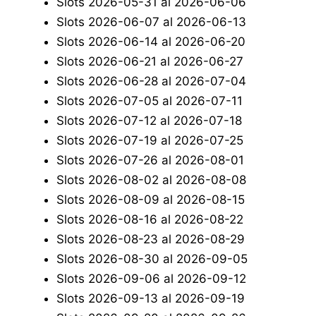
Slots 2026-05-31 al 2026-06-06
Slots 2026-06-07 al 2026-06-13
Slots 2026-06-14 al 2026-06-20
Slots 2026-06-21 al 2026-06-27
Slots 2026-06-28 al 2026-07-04
Slots 2026-07-05 al 2026-07-11
Slots 2026-07-12 al 2026-07-18
Slots 2026-07-19 al 2026-07-25
Slots 2026-07-26 al 2026-08-01
Slots 2026-08-02 al 2026-08-08
Slots 2026-08-09 al 2026-08-15
Slots 2026-08-16 al 2026-08-22
Slots 2026-08-23 al 2026-08-29
Slots 2026-08-30 al 2026-09-05
Slots 2026-09-06 al 2026-09-12
Slots 2026-09-13 al 2026-09-19