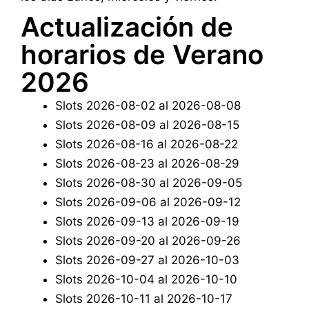
Actualización de
horarios de Verano
2026
Slots 2026-08-02 al 2026-08-08
Slots 2026-08-09 al 2026-08-15
Slots 2026-08-16 al 2026-08-22
Slots 2026-08-23 al 2026-08-29
Slots 2026-08-30 al 2026-09-05
Slots 2026-09-06 al 2026-09-12
Slots 2026-09-13 al 2026-09-19
Slots 2026-09-20 al 2026-09-26
Slots 2026-09-27 al 2026-10-03
Slots 2026-10-04 al 2026-10-10
Slots 2026-10-11 al 2026-10-17