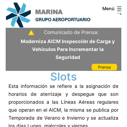
Saltar
Menú
al
contenido
Aeropuerto
Comunicado de Prensa:
Internacional
Moderniza AICM Inspección de Carga y
de
Vehículos Para Incrementar la
la
Seguridad
Ciudad
Prensa
de
Slots
México
Esta información se refiere a la asignación de
horarios de aterrizaje y despegue que son
proporcionados a las Líneas Aéreas regulares
que operan en el AICM, la misma se publica por
Temporada de Verano e Invierno y se actualiza
los días Lunes, miércoles y viernes.