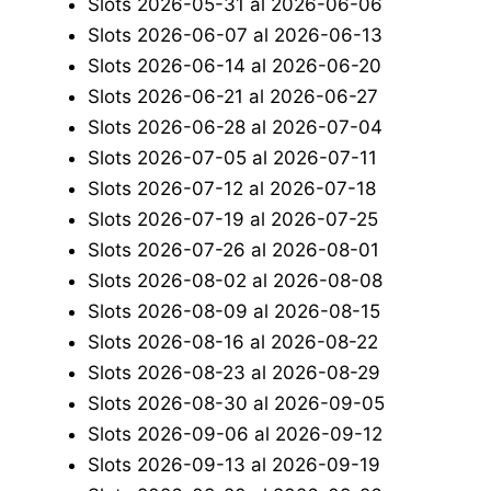
Slots 2026-05-31 al 2026-06-06
Slots 2026-06-07 al 2026-06-13
Slots 2026-06-14 al 2026-06-20
Slots 2026-06-21 al 2026-06-27
Slots 2026-06-28 al 2026-07-04
Slots 2026-07-05 al 2026-07-11
Slots 2026-07-12 al 2026-07-18
Slots 2026-07-19 al 2026-07-25
Slots 2026-07-26 al 2026-08-01
Slots 2026-08-02 al 2026-08-08
Slots 2026-08-09 al 2026-08-15
Slots 2026-08-16 al 2026-08-22
Slots 2026-08-23 al 2026-08-29
Slots 2026-08-30 al 2026-09-05
Slots 2026-09-06 al 2026-09-12
Slots 2026-09-13 al 2026-09-19