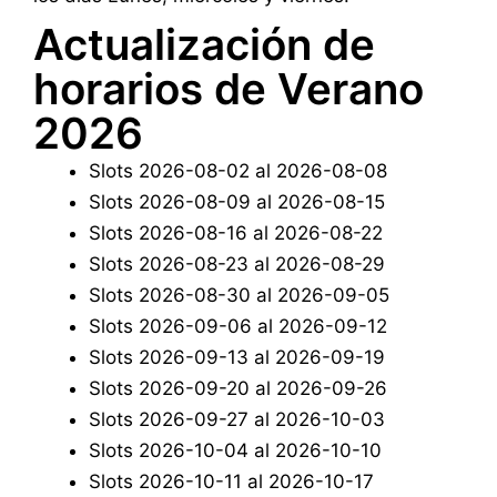
Actualización de
horarios de Verano
2026
Slots 2026-08-02 al 2026-08-08
Slots 2026-08-09 al 2026-08-15
Slots 2026-08-16 al 2026-08-22
Slots 2026-08-23 al 2026-08-29
Slots 2026-08-30 al 2026-09-05
Slots 2026-09-06 al 2026-09-12
Slots 2026-09-13 al 2026-09-19
Slots 2026-09-20 al 2026-09-26
Slots 2026-09-27 al 2026-10-03
Slots 2026-10-04 al 2026-10-10
Slots 2026-10-11 al 2026-10-17