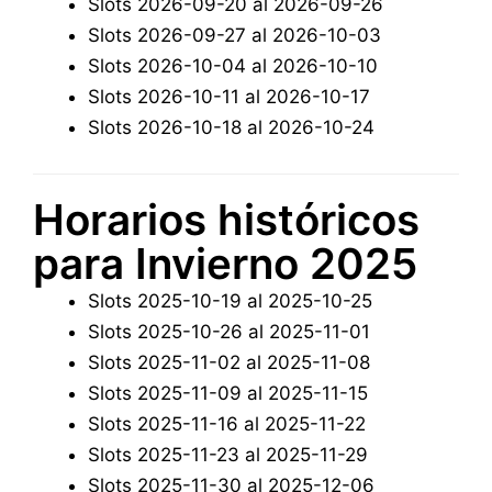
Slots 2026-09-20 al 2026-09-26
Slots 2026-09-27 al 2026-10-03
Slots 2026-10-04 al 2026-10-10
Slots 2026-10-11 al 2026-10-17
Slots 2026-10-18 al 2026-10-24
Horarios históricos
para Invierno 2025
Slots 2025-10-19 al 2025-10-25
Slots 2025-10-26 al 2025-11-01
Slots 2025-11-02 al 2025-11-08
Slots 2025-11-09 al 2025-11-15
Slots 2025-11-16 al 2025-11-22
Slots 2025-11-23 al 2025-11-29
Slots 2025-11-30 al 2025-12-06