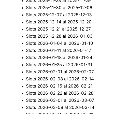
Slots 2025-11-23 al 2025-11-29
Slots 2025-11-30 al 2025-12-06
Slots 2025-12-07 al 2025-12-13
Slots 2025-12-14 al 2025-12-20
Slots 2025-12-21 al 2025-12-27
Slots 2025-12-28 al 2026-01-03
Slots 2026-01-04 al 2026-01-10
Slots 2026-01-11 al 2026-01-17
Slots 2026-01-18 al 2026-01-24
Slots 2026-01-25 al 2026-01-31
Slots 2026-02-01 al 2026-02-07
Slots 2026-02-08 al 2026-02-14
Slots 2026-02-15 al 2026-02-21
Slots 2026-02-22 al 2026-02-28
Slots 2026-03-01 al 2026-03-07
Slots 2026-03-08 al 2026-03-14