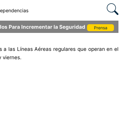
ependencias
os Para Incrementar la Seguridad
Prensa
s a las Líneas Aéreas regulares que operan en el
 viernes.