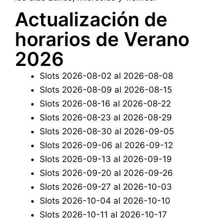
Actualización de
horarios de Verano
2026
Slots 2026-08-02 al 2026-08-08
Slots 2026-08-09 al 2026-08-15
Slots 2026-08-16 al 2026-08-22
Slots 2026-08-23 al 2026-08-29
Slots 2026-08-30 al 2026-09-05
Slots 2026-09-06 al 2026-09-12
Slots 2026-09-13 al 2026-09-19
Slots 2026-09-20 al 2026-09-26
Slots 2026-09-27 al 2026-10-03
Slots 2026-10-04 al 2026-10-10
Slots 2026-10-11 al 2026-10-17