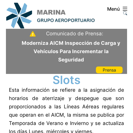
Saltar
Menú
al
contenido
Aeropuerto
Comunicado de Prensa:
Internacional
Moderniza AICM Inspección de Carga y
de
Vehículos Para Incrementar la
la
Seguridad
Ciudad
Prensa
de
Slots
México
Esta información se refiere a la asignación de
horarios de aterrizaje y despegue que son
proporcionados a las Líneas Aéreas regulares
que operan en el AICM, la misma se publica por
Temporada de Verano e Invierno y se actualiza
los días Lunes, miércoles y viernes.