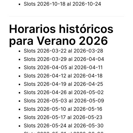
Slots 2026-10-18 al 2026-10-24
Horarios históricos
para Verano 2026
Slots 2026-03-22 al 2026-03-28
Slots 2026-03-29 al 2026-04-04
Slots 2026-04-05 al 2026-04-11
Slots 2026-04-12 al 2026-04-18
Slots 2026-04-19 al 2026-04-25
Slots 2026-04-26 al 2026-05-02
Slots 2026-05-03 al 2026-05-09
Slots 2026-05-10 al 2026-05-16
Slots 2026-05-17 al 2026-05-23
Slots 2026-05-24 al 2026-05-30