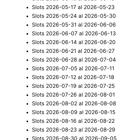
Slots 2026-05-17 al 2026-05-23
Slots 2026-05-24 al 2026-05-30
Slots 2026-05-31 al 2026-06-06
Slots 2026-06-07 al 2026-06-13
Slots 2026-06-14 al 2026-06-20
Slots 2026-06-21 al 2026-06-27
Slots 2026-06-28 al 2026-07-04
Slots 2026-07-05 al 2026-07-11
Slots 2026-07-12 al 2026-07-18
Slots 2026-07-19 al 2026-07-25
Slots 2026-07-26 al 2026-08-01
Slots 2026-08-02 al 2026-08-08
Slots 2026-08-09 al 2026-08-15
Slots 2026-08-16 al 2026-08-22
Slots 2026-08-23 al 2026-08-29
Slots 2026-08-30 al 2026-09-05